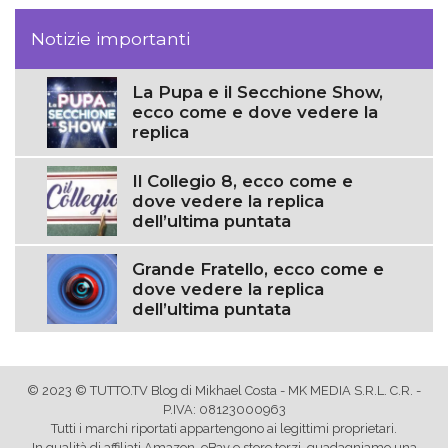
Notizie importanti
La Pupa e il Secchione Show,
ecco come e dove vedere la
replica
Il Collegio 8, ecco come e
dove vedere la replica
dell’ultima puntata
Grande Fratello, ecco come e
dove vedere la replica
dell’ultima puntata
© 2023 © TUTTO.TV Blog di Mikhael Costa - MK MEDIA S.R.L. C.R. -
P.IVA: 08123000963
Tutti i marchi riportati appartengono ai legittimi proprietari.
In qualità di affiliati Amazon, eBay e store terzi, guadagniamo una