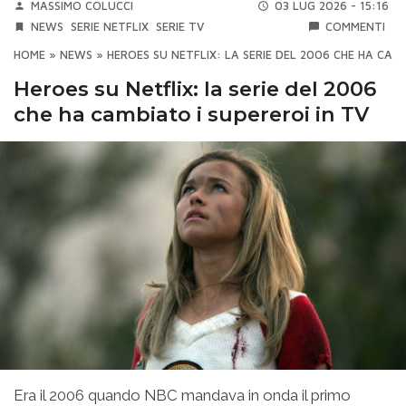
MASSIMO COLUCCI
03 LUG 2026 - 15:16
NEWS
SERIE NETFLIX
SERIE TV
COMMENTI
HOME
»
NEWS
»
HEROES SU NETFLIX: LA SERIE DEL 2006 CHE HA CAMB
Heroes su Netflix: la serie del 2006
che ha cambiato i supereroi in TV
Era il 2006 quando NBC mandava in onda il primo