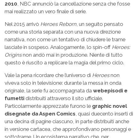
2010
, NBC annunciò la cancellazione senza che fosse
mai realizzato un vero finale di serie.
Nel 2015 arrivò
Heroes Reborn
, un seguito pensato
come una storia separata con una nuova direzione
narrativa, non come un tentativo di chiudere le trame
lasciate in sospeso. Analogamente, lo spin-off
Heroes:
Origins
non andò mai in produzione. Niente di tutto
questo è riuscito a replicare la magia del primo ciclo.
Vale la pena ricordare che l’universo di
Heroes
non
viveva solo in televisione: durante la messa in onda
originale, la serie fu accompagnata da
webepisodi e
fumetti
distribuiti attraverso il sito ufficiale.
Particolarmente apprezzate furono le
graphic novel
disegnate da Aspen Comics
, quasi duecento inserti di
una decina di pagine ciascuno, in parte distribuiti anche
in versione cartacea, che approfondivano personaggi e
sottotrame. Un ecosistema narrativo che, per