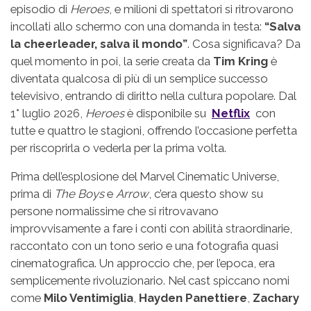
episodio di
Heroes
, e milioni di spettatori si ritrovarono
incollati allo schermo con una domanda in testa:
“Salva
la cheerleader, salva il mondo”
. Cosa significava? Da
quel momento in poi, la serie creata da
Tim Kring
è
diventata qualcosa di più di un semplice successo
televisivo, entrando di diritto nella cultura popolare. Dal
1° luglio 2026,
Heroes
è disponibile su
Netflix
con
tutte e quattro le stagioni, offrendo l’occasione perfetta
per riscoprirla o vederla per la prima volta.
Prima dell’esplosione del Marvel Cinematic Universe,
prima di
The Boys
e
Arrow
, c’era questo show su
persone normalissime che si ritrovavano
improvvisamente a fare i conti con abilità straordinarie,
raccontato con un tono serio e una fotografia quasi
cinematografica. Un approccio che, per l’epoca, era
semplicemente rivoluzionario. Nel cast spiccano nomi
come
Milo Ventimiglia
,
Hayden Panettiere
,
Zachary