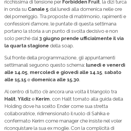
ricchissima di tensione per
Forbidden Fruit
, la dizi turca
in onda su
Canale 5
dal lunedì alla domenica nelle ore
del pomeriggio. Tra proposte di matrimonio, rapimenti e
confessioni d’amore, le puntate di questa settimana
portano la storia a un punto di svolta decisivo e non
solo perché dal
3 giugno prende ufficialmente il via
la quarta stagione
della soap.
Sul fronte della programmazione, gli appuntamenti
settimanali seguono questo schema:
lunedì e venerdì
alle 14.05
,
mercoledì e giovedì alle 14.15
,
sabato
alle 15.15
e
domenica alle 15.30
.
Al centro di tutto c’è ancora una volta il triangolo tra
Halit
,
Yildiz
e
Kerim
, con Halit tornato alla guida della
Holding dove ha scelto Ender come sua stretta
collaboratrice, ridimensionato il ruolo di Sahika e
confermato Kerim come manager che insiste nel voler
riconquistare la sua ex moglie. Con la complicità di