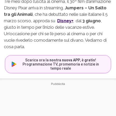
Tre mesi dopo l’uscita al cinema, il 30º film d’animazione
Disney Pixar arriva in streaming.
Jumpers – Un Salto
tra gli Animali
, che ha debuttato nelle sale italiane il 5
marzo scorso, approda su
Disney+
dal
3 giugno
,
giusto in tempo per l’inizio delle vacanze estive.
Un’occasione per chi se l’è perso al cinema o per chi
vuole rivederlo comodamente sul divano. Vediamo di
cosa parla.
Scarica ora la
nostra nuova APP
, è
gratis
!
Programmazione TV, promemoria e notizie in
tempo reale