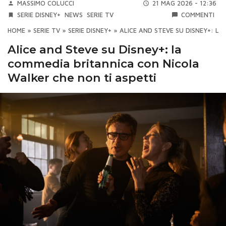
MASSIMO COLUCCI
21 MAG 2026 - 12:36
SERIE DISNEY+
NEWS
SERIE TV
COMMENTI
HOME
»
SERIE TV
»
SERIE DISNEY+
»
ALICE AND STEVE SU DISNEY+: L
Alice and Steve su Disney+: la
commedia britannica con Nicola
Walker che non ti aspetti