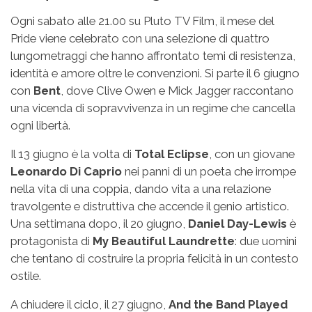
Ogni sabato alle 21.00 su Pluto TV Film, il mese del
Pride viene celebrato con una selezione di quattro
lungometraggi che hanno affrontato temi di resistenza,
identità e amore oltre le convenzioni. Si parte il 6 giugno
con
Bent
, dove Clive Owen e Mick Jagger raccontano
una vicenda di sopravvivenza in un regime che cancella
ogni libertà.
Il 13 giugno è la volta di
Total Eclipse
, con un giovane
Leonardo Di Caprio
nei panni di un poeta che irrompe
nella vita di una coppia, dando vita a una relazione
travolgente e distruttiva che accende il genio artistico.
Una settimana dopo, il 20 giugno,
Daniel Day-Lewis
è
protagonista di
My Beautiful Laundrette
: due uomini
che tentano di costruire la propria felicità in un contesto
ostile.
A chiudere il ciclo, il 27 giugno,
And the Band Played