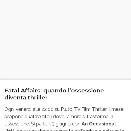
Fatal Affairs: quando l’ossessione
diventa thriller
Ogni venerdì alle 22.00 su Pluto TV Film Thriller, il mese
propone quattro titoli dove l’amore si trasforma in
ossessione. Si parte il 5 giugno con
An Occasional
Hell
, dove una donna accusata dell’omicidio del marito