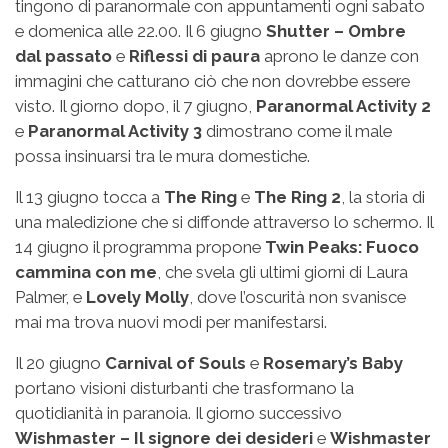
tingono di paranormale con appuntamenti ogni sabato
e domenica alle 22.00. Il 6 giugno
Shutter – Ombre
dal passato
e
Riflessi di paura
aprono le danze con
immagini che catturano ciò che non dovrebbe essere
visto. Il giorno dopo, il 7 giugno,
Paranormal Activity 2
e
Paranormal Activity 3
dimostrano come il male
possa insinuarsi tra le mura domestiche.
Il 13 giugno tocca a
The Ring
e
The Ring 2
, la storia di
una maledizione che si diffonde attraverso lo schermo. Il
14 giugno il programma propone
Twin Peaks: Fuoco
cammina con me
, che svela gli ultimi giorni di Laura
Palmer, e
Lovely Molly
, dove l’oscurità non svanisce
mai ma trova nuovi modi per manifestarsi.
Il 20 giugno
Carnival of Souls
e
Rosemary’s Baby
portano visioni disturbanti che trasformano la
quotidianità in paranoia. Il giorno successivo
Wishmaster – Il signore dei desideri
e
Wishmaster