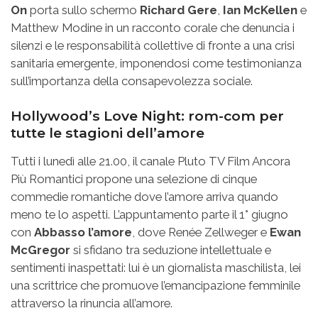
On
porta sullo schermo
Richard Gere
,
Ian McKellen
e
Matthew Modine in un racconto corale che denuncia i
silenzi e le responsabilità collettive di fronte a una crisi
sanitaria emergente, imponendosi come testimonianza
sull’importanza della consapevolezza sociale.
Hollywood’s Love Night: rom-com per
tutte le stagioni dell’amore
Tutti i lunedì alle 21.00, il canale Pluto TV Film Ancora
Più Romantici propone una selezione di cinque
commedie romantiche dove l’amore arriva quando
meno te lo aspetti. L’appuntamento parte il 1° giugno
con
Abbasso l’amore
, dove Renée Zellweger e
Ewan
McGregor
si sfidano tra seduzione intellettuale e
sentimenti inaspettati: lui è un giornalista maschilista, lei
una scrittrice che promuove l’emancipazione femminile
attraverso la rinuncia all’amore.