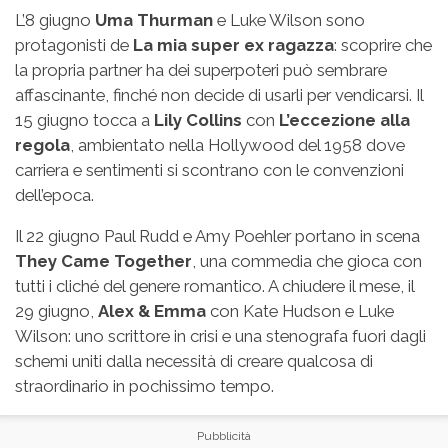
L’8 giugno
Uma Thurman
e Luke Wilson sono
protagonisti de
La mia super ex ragazza
: scoprire che
la propria partner ha dei superpoteri può sembrare
affascinante, finché non decide di usarli per vendicarsi. Il
15 giugno tocca a
Lily Collins
con
L’eccezione alla
regola
, ambientato nella Hollywood del 1958 dove
carriera e sentimenti si scontrano con le convenzioni
dell’epoca.
Il 22 giugno Paul Rudd e Amy Poehler portano in scena
They Came Together
, una commedia che gioca con
tutti i cliché del genere romantico. A chiudere il mese, il
29 giugno,
Alex & Emma
con Kate Hudson e Luke
Wilson: uno scrittore in crisi e una stenografa fuori dagli
schemi uniti dalla necessità di creare qualcosa di
straordinario in pochissimo tempo.