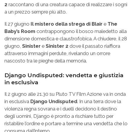
2
raccontano di una creatura capace di realizzare i sogni
a un prezzo sempre più alto.
Il 27 giugno
Il mistero della strega di Blair
e
The
Baby’s Room
contrappongono il bosco maledetto alla
dimensione domestica e claustrofobica. A chiudere, il 28
giugno,
Sinister
e
Sinister 2
dove il passato riaffiora
attraverso immagini perdute, rivelando un orrore
nascosto tra le pieghe della memoria.
Django Undisputed: vendetta e giustizia
in esclusiva
Il 2 giugno alle 21.30 su Pluto TV Film Azione va in onda
in esclusiva
Django Undisputed
. In una terra dove la
violenza regna sovrana e i duelli decidono il destino
degli uomini, Django è pronto a rischiare tutto per
ristabilire l’ordine e portare a termine una vendetta che lo
consuma dall’interno.