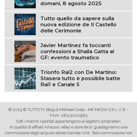
domani, 8 agosto 2025
Tutto quello da sapere sulla
nuova edizione de Il Castello
delle Cerimonie
Javier Martinez fa toccanti
confessioni a Shaila Gatta al
GF: evento traumatico
Trionfo Rai2 con De Martino:
Stasera tutto è possibile batte
Rai1 e Canale 5
© 2023 © TUTTO.TV Blog di Mikhael Costa - MK MEDIA S.R.L. C.R. -
P.IVA: 08123000963
Tutti i marchi riportati appartengono ai legittimi proprietari.
In qualità di affiliati Amazon, eBay e store terzi, guadagniamo una
commissione dagli acquisti idonei tramite i link. Tale commissione non