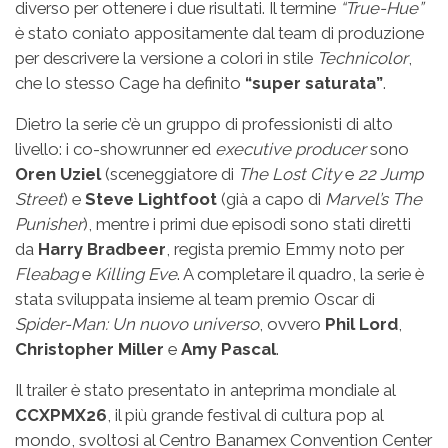
diverso per ottenere i due risultati. Il termine
“True-Hue”
è stato coniato appositamente dal team di produzione
per descrivere la versione a colori in stile
Technicolor
,
che lo stesso Cage ha definito
“super saturata”
.
Dietro la serie c’è un gruppo di professionisti di alto
livello: i co-showrunner ed
executive producer
sono
Oren Uziel
(sceneggiatore di
The Lost City
e
22 Jump
Street
) e
Steve Lightfoot
(già a capo di
Marvel’s The
Punisher
), mentre i primi due episodi sono stati diretti
da
Harry Bradbeer
, regista premio Emmy noto per
Fleabag
e
Killing Eve
. A completare il quadro, la serie è
stata sviluppata insieme al team premio Oscar di
Spider-Man: Un nuovo universo
, ovvero
Phil Lord
,
Christopher Miller
e
Amy Pascal
.
Il trailer è stato presentato in anteprima mondiale al
CCXPMX26
, il più grande festival di cultura pop al
mondo, svoltosi al Centro Banamex Convention Center