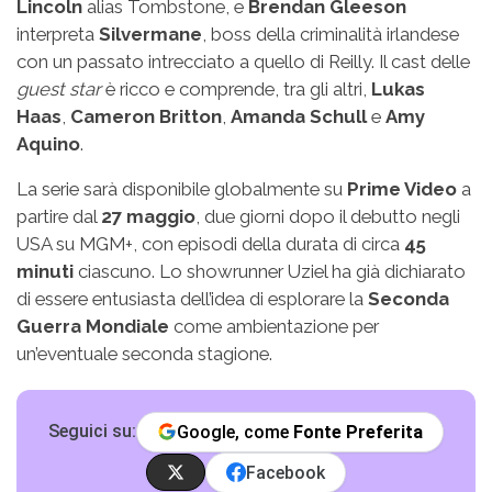
Lincoln
alias Tombstone, e
Brendan Gleeson
interpreta
Silvermane
, boss della criminalità irlandese
con un passato intrecciato a quello di Reilly. Il cast delle
guest star
è ricco e comprende, tra gli altri,
Lukas
Haas
,
Cameron Britton
,
Amanda Schull
e
Amy
Aquino
.
La serie sarà disponibile globalmente su
Prime Video
a
partire dal
27 maggio
, due giorni dopo il debutto negli
USA su MGM+, con episodi della durata di circa
45
minuti
ciascuno. Lo showrunner Uziel ha già dichiarato
di essere entusiasta dell’idea di esplorare la
Seconda
Guerra Mondiale
come ambientazione per
un’eventuale seconda stagione.
Seguici su:
Google, come
Fonte Preferita
Facebook