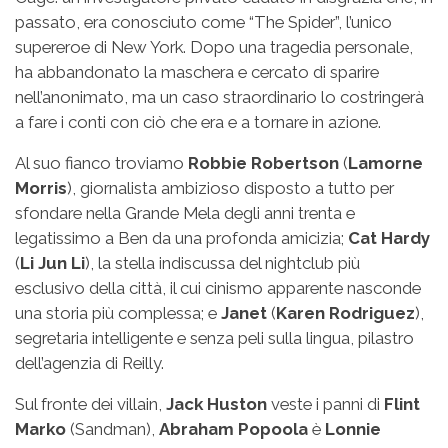
passato, era conosciuto come “The Spider”, l’unico
supereroe di New York. Dopo una tragedia personale,
ha abbandonato la maschera e cercato di sparire
nell’anonimato, ma un caso straordinario lo costringerà
a fare i conti con ciò che era e a tornare in azione.
Al suo fianco troviamo
Robbie Robertson
(
Lamorne
Morris
), giornalista ambizioso disposto a tutto per
sfondare nella Grande Mela degli anni trenta e
legatissimo a Ben da una profonda amicizia;
Cat Hardy
(
Li Jun Li
), la stella indiscussa del nightclub più
esclusivo della città, il cui cinismo apparente nasconde
una storia più complessa; e
Janet
(
Karen Rodriguez
),
segretaria intelligente e senza peli sulla lingua, pilastro
dell’agenzia di Reilly.
Sul fronte dei villain,
Jack Huston
veste i panni di
Flint
Marko
(Sandman),
Abraham Popoola
è
Lonnie