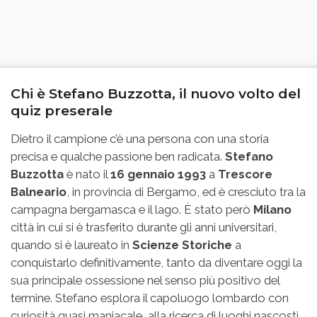
Chi è Stefano Buzzotta, il nuovo volto del
quiz preserale
Dietro il campione c’è una persona con una storia
precisa e qualche passione ben radicata.
Stefano
Buzzotta
è nato il
16 gennaio 1993
a
Trescore
Balneario
, in provincia di Bergamo, ed è cresciuto tra la
campagna bergamasca e il lago. È stato però
Milano
città in cui si è trasferito durante gli anni universitari,
quando si è laureato in
Scienze Storiche
a
conquistarlo definitivamente, tanto da diventare oggi la
sua principale ossessione nel senso più positivo del
termine. Stefano esplora il capoluogo lombardo con
curiosità quasi maniacale, alla ricerca di luoghi nascosti