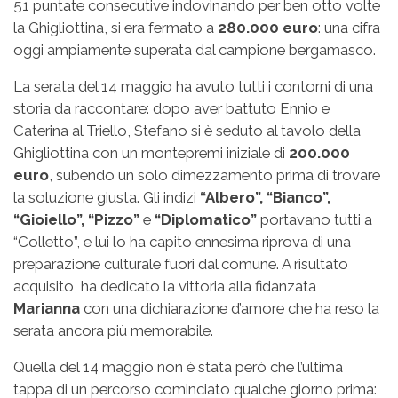
51 puntate consecutive indovinando per ben otto volte
la Ghigliottina, si era fermato a
280.000 euro
: una cifra
oggi ampiamente superata dal campione bergamasco.
La serata del 14 maggio ha avuto tutti i contorni di una
storia da raccontare: dopo aver battuto Ennio e
Caterina al Triello, Stefano si è seduto al tavolo della
Ghigliottina con un montepremi iniziale di
200.000
euro
, subendo un solo dimezzamento prima di trovare
la soluzione giusta. Gli indizi
“Albero”, “Bianco”,
“Gioiello”, “Pizzo”
e
“Diplomatico”
portavano tutti a
“Colletto”, e lui lo ha capito ennesima riprova di una
preparazione culturale fuori dal comune. A risultato
acquisito, ha dedicato la vittoria alla fidanzata
Marianna
con una dichiarazione d’amore che ha reso la
serata ancora più memorabile.
Quella del 14 maggio non è stata però che l’ultima
tappa di un percorso cominciato qualche giorno prima: