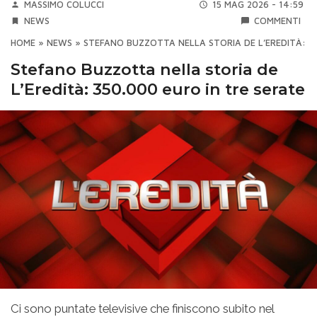
MASSIMO COLUCCI
15 MAG 2026 - 14:59
NEWS
COMMENTI
HOME
»
NEWS
»
STEFANO BUZZOTTA NELLA STORIA DE L’EREDITÀ: 3
Stefano Buzzotta nella storia de
L’Eredità: 350.000 euro in tre serate
Ci sono puntate televisive che finiscono subito nel