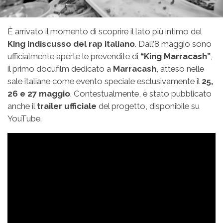
È arrivato il momento di scoprire il lato più intimo del
King indiscusso del rap italiano
. Dall’8 maggio sono
ufficialmente aperte le prevendite di
“King Marracash”
,
il primo docufilm dedicato a
Marracash
, atteso nelle
sale italiane come evento speciale esclusivamente il
25,
26 e 27 maggio
. Contestualmente, è stato pubblicato
anche il
trailer ufficiale
del progetto, disponibile su
YouTube.