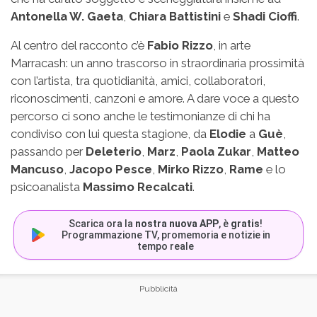
Antonella W. Gaeta
,
Chiara Battistini
e
Shadi Cioffi
.
Al centro del racconto c’è
Fabio Rizzo
, in arte
Marracash: un anno trascorso in straordinaria prossimità
con l’artista, tra quotidianità, amici, collaboratori,
riconoscimenti, canzoni e amore. A dare voce a questo
percorso ci sono anche le testimonianze di chi ha
condiviso con lui questa stagione, da
Elodie
a
Guè
,
passando per
Deleterio
,
Marz
,
Paola Zukar
,
Matteo
Mancuso
,
Jacopo Pesce
,
Mirko Rizzo
,
Rame
e lo
psicoanalista
Massimo Recalcati
.
Scarica ora la
nostra nuova APP
, è
gratis
!
Programmazione TV, promemoria e notizie in
tempo reale