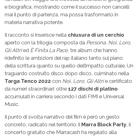
e biografica, mostrando come il successo non cancelli
mai il punto di partenza, ma possa trasformarlo in
materia narrativa potente.
Il racconto si inserisce nella
chiusura di un cerchio
aperto con la trilogia composta da
Persona
,
Noi, Loro,
Gli Altri
ed
È Finita La Pace
, tre album che hanno
ridefinito le ambizioni del rap italiano tanto sul piano
della scrittura quanto su quello dell’impatto culturale. Un
traguardo costruito disco dopo disco, culminato nella
Targa Tenco 2022
con
Noi, Loro, Gli Altri
e certificato
da numeri straordinari: oltre
127 dischi di platino
accumulati in carriera secondo i dati FIMI e Universal
Music.
Il punto di svolta narrativo del film è però un gesto
concreto, radicato nel territorio: il
Marra Block Party
, il
concerto gratuito che Marracash ha regalato alla