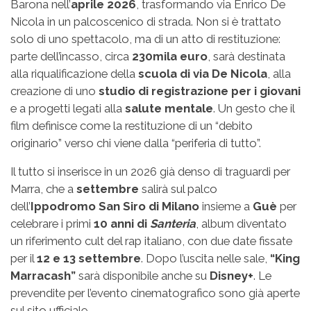
Barona nell’
aprile 2026
, trasformando via Enrico De
Nicola in un palcoscenico di strada. Non si è trattato
solo di uno spettacolo, ma di un atto di restituzione:
parte dell’incasso, circa
230mila euro
, sarà destinata
alla riqualificazione della
scuola di via De Nicola
, alla
creazione di uno
studio di registrazione per i giovani
e a progetti legati alla
salute mentale
. Un gesto che il
film definisce come la restituzione di un “debito
originario” verso chi viene dalla “periferia di tutto”.
Il tutto si inserisce in un 2026 già denso di traguardi per
Marra, che a
settembre
salirà sul palco
dell’
Ippodromo San Siro di Milano
insieme a
Guè
per
celebrare i primi
10 anni di
Santeria
, album diventato
un riferimento cult del rap italiano, con due date fissate
per il
12 e 13 settembre
. Dopo l’uscita nelle sale,
“King
Marracash”
sarà disponibile anche su
Disney+
. Le
prevendite per l’evento cinematografico sono già aperte
sul sito ufficiale.