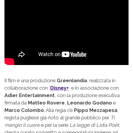
Il film è una produzione
Grøenlandia
, realizzata in
collaborazione con
Disney+
e in associazione con
Adler Entertainment
, con la produzione esecutiva
firmata da
Matteo Rovere
,
Leonardo Godano
e
Marco Colombo
. Alla regia c’è
Pippo Mezzapesa
,
regista pugliese già noto al grande pubblico per
Ti
mangio il cuore
e per la serie
La legge di Lidia Poët
,
che ha curato soggetto e sceneggiatura insieme ad