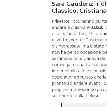
Sara Gaudenzi ric
Classico, Cristian
I riflettori, poi, hanno pun
andare a chiamare
Jakub,
e lui ha accettato. Gli opin
risvolto, mentre Cristiana h
disinteressata, ma è stato p
non ha perso occasione per
settimana fa le parlava de
corteggiare un’altra ragazz
impeccabile alle insinuazion
dopo aver appurato che le c
pronto ad andare avanti, co
programma. Secondo gli opin
solamente dalla gelosia.