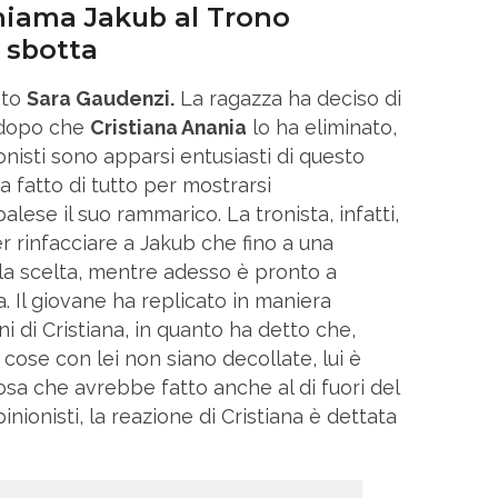
hiama Jakub al Trono
a sbotta
tato
Sara Gaudenzi.
La ragazza ha deciso di
dopo che
Cristiana Anania
lo ha eliminato,
ionisti sono apparsi entusiasti di questo
a fatto di tutto per mostrarsi
alese il suo rammarico. La tronista, infatti,
 rinfacciare a Jakub che fino a una
lla scelta, mentre adesso è pronto a
a. Il giovane ha replicato in maniera
i di Cristiana, in quanto ha detto che,
ose con lei non siano decollate, lui è
sa che avrebbe fatto anche al di fuori del
ionisti, la reazione di Cristiana è dettata