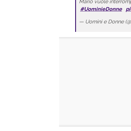
Mario vuole interrom
#UominieDonne
p
— Uomini e Donne (