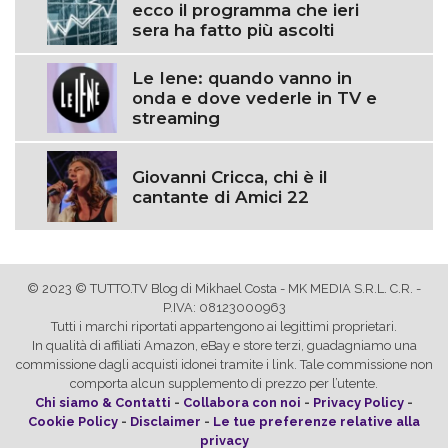
ecco il programma che ieri
sera ha fatto più ascolti
Le Iene: quando vanno in
onda e dove vederle in TV e
streaming
Giovanni Cricca, chi è il
cantante di Amici 22
© 2023 © TUTTO.TV Blog di Mikhael Costa - MK MEDIA S.R.L. C.R. -
P.IVA: 08123000963
Tutti i marchi riportati appartengono ai legittimi proprietari.
In qualità di affiliati Amazon, eBay e store terzi, guadagniamo una
commissione dagli acquisti idonei tramite i link. Tale commissione non
comporta alcun supplemento di prezzo per l’utente.
Chi siamo & Contatti
-
Collabora con noi
-
Privacy Policy
-
Cookie Policy
-
Disclaimer
-
Le tue preferenze relative alla
privacy