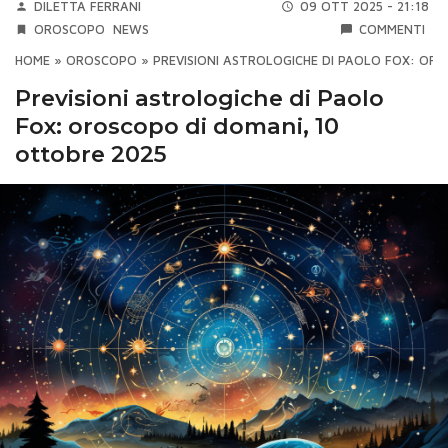
DILETTA FERRANI
09 OTT 2025 - 21:18
OROSCOPO
NEWS
COMMENTI
HOME
»
OROSCOPO
»
PREVISIONI ASTROLOGICHE DI PAOLO FOX: OR
Previsioni astrologiche di Paolo
Fox: oroscopo di domani, 10
ottobre 2025