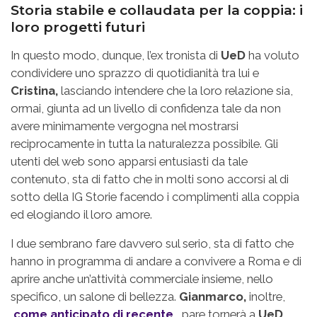
Storia stabile e collaudata per la coppia: i
loro progetti futuri
In questo modo, dunque, l’ex tronista di
UeD
ha voluto
condividere uno sprazzo di quotidianità tra lui e
Cristina,
lasciando intendere che la loro relazione sia,
ormai, giunta ad un livello di confidenza tale da non
avere minimamente vergogna nel mostrarsi
reciprocamente in tutta la naturalezza possibile. Gli
utenti del web sono apparsi entusiasti da tale
contenuto, sta di fatto che in molti sono accorsi al di
sotto della IG Storie facendo i complimenti alla coppia
ed elogiando il loro amore.
I due sembrano fare davvero sul serio, sta di fatto che
hanno in programma di andare a convivere a Roma e di
aprire anche un’attività commerciale insieme, nello
specifico, un salone di bellezza.
Gianmarco,
inoltre,
come anticipato di recente
, pare tornerà a
UeD