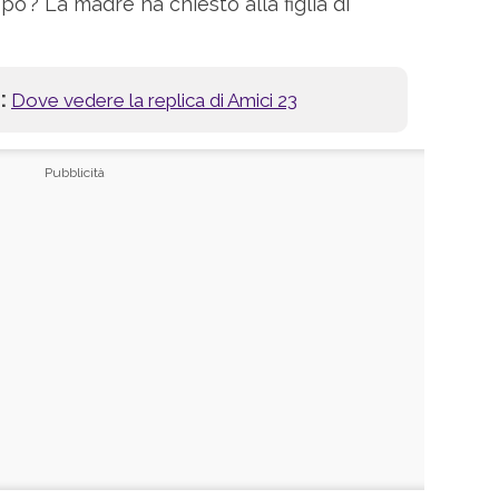
 po’? La madre ha chiesto alla figlia di
:
Dove vedere la replica di Amici 23