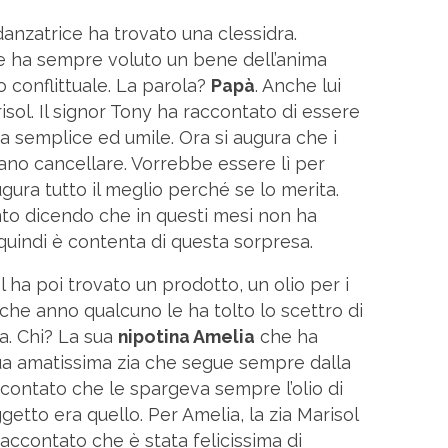
anzatrice ha trovato una clessidra.
e ha sempre voluto un bene dell’anima
o conflittuale. La parola?
Papà
. Anche lui
sol. Il signor Tony ha raccontato di essere
ia semplice ed umile. Ora si augura che i
ssano cancellare. Vorrebbe essere lì per
gura tutto il meglio perché se lo merita.
nto dicendo che in questi mesi non ha
quindi è contenta di questa sorpresa.
 ha poi trovato un prodotto, un olio per i
lche anno qualcuno le ha tolto lo scettro di
sa. Chi? La sua
nipotina Amelia
che ha
a sua amatissima zia che segue sempre dalla
contato che le spargeva sempre l’olio di
etto era quello. Per Amelia, la zia Marisol
raccontato che è stata felicissima di