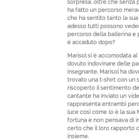
sorpresa, oltre che senza p
ha fatto un percorso merav
che ha sentito tanto la su
adesso tutti possono vederl
percorso della ballerina e p
è accaduto dopo?
Marisol si è accomodata al
dovuto indovinare delle par
insegnante. Marisol ha dov
trovato una t-shirt con un 
riscoperto il sentimento d
cantante ha inviato un vide
rappresenta entrambi perché
luce così come lo è la sua M
fortuna e non pensava di in
certo che il loro rapporto
insieme.