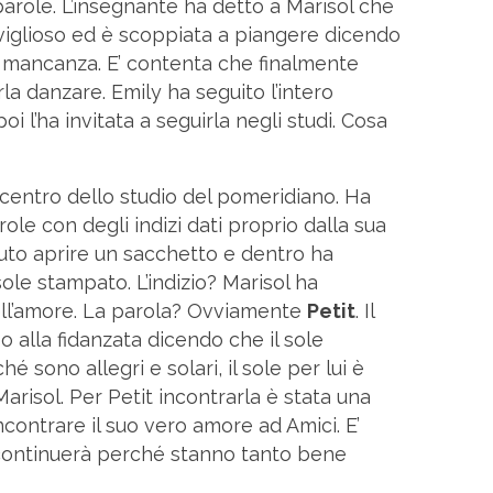
arole. L’insegnante ha detto a Marisol che
iglioso ed è scoppiata a piangere dicendo
a mancanza. E’ contenta che finalmente
a danzare. Emily ha seguito l’intero
oi l’ha invitata a seguirla negli studi. Cosa
 centro dello studio del pomeridiano. Ha
ole con degli indizi dati proprio dalla sua
uto aprire un sacchetto e dentro ha
sole stampato. L’indizio? Marisol ha
ell’amore. La parola? Ovviamente
Petit
. Il
o alla fidanzata dicendo che il sole
 sono allegri e solari, il sole per lui è
arisol. Per Petit incontrarla è stata una
contrare il suo vero amore ad Amici. E’
 continuerà perché stanno tanto bene