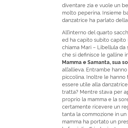
diventare zia e vuole un be
molto peperina. Insieme bal
danzatrice ha parlato dell
All’interno del quarto sacch
ed ha capito subito capito 
chiama Mari – Libellula da 
che si definisce le galline 
Mamma e Samanta, sua so
all’allieva. Entrambe hann
piccolina. Inoltre le hanno
essere utile alla danzatrice,
tratta? Mentre stava per ap
proprio la mamma e la sorel
certamente ricevere un rega
tanta la commozione in un 
mamma ha portato un prese