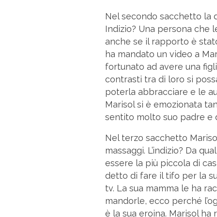
Nel secondo sacchetto la d
Indizio? Una persona che l
anche se il rapporto è stat
ha mandato un video a Mari
fortunato ad avere una figl
contrasti tra di loro si po
poterla abbracciare e le au
Marisol si è emozionata ta
sentito molto suo padre e 
Nel terzo sacchetto Marisol
massaggi. L’indizio? Da qua
essere la più piccola di ca
detto di fare il tifo per l
tv. La sua mamma le ha rac
mandorle, ecco perché l’ogg
è la sua eroina. Marisol ha 