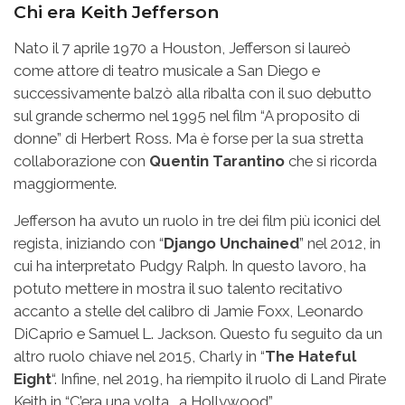
Chi era Keith Jefferson
Nato il 7 aprile 1970 a Houston, Jefferson si laureò
come attore di teatro musicale a San Diego e
successivamente balzò alla ribalta con il suo debutto
sul grande schermo nel 1995 nel film “A proposito di
donne” di Herbert Ross. Ma è forse per la sua stretta
collaborazione con
Quentin Tarantino
che si ricorda
maggiormente.
Jefferson ha avuto un ruolo in tre dei film più iconici del
regista, iniziando con “
Django Unchained
” nel 2012, in
cui ha interpretato Pudgy Ralph. In questo lavoro, ha
potuto mettere in mostra il suo talento recitativo
accanto a stelle del calibro di Jamie Foxx, Leonardo
DiCaprio e Samuel L. Jackson. Questo fu seguito da un
altro ruolo chiave nel 2015, Charly in “
The Hateful
Eight
“. Infine, nel 2019, ha riempito il ruolo di Land Pirate
Keith in “C’era una volta… a Hollywood”.