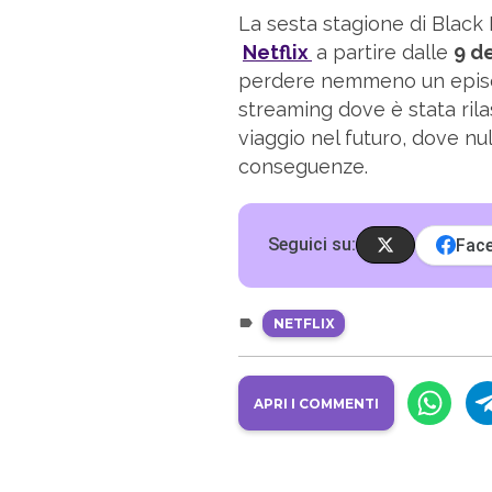
La sesta stagione di Black 
Netflix
a partire dalle
9 d
perdere nemmeno un episodi
streaming dove è stata rila
viaggio nel futuro, dove n
conseguenze.
Seguici su:
Fac
NETFLIX
APRI I COMMENTI