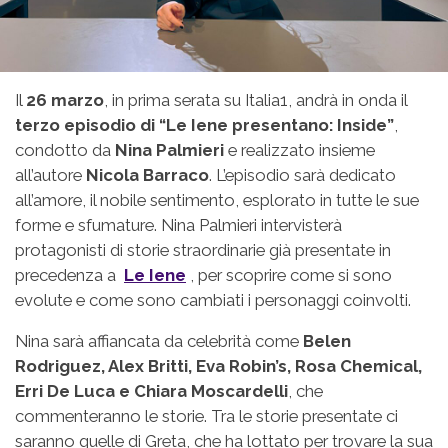
Il
26 marzo
, in prima serata su Italia1, andrà in onda il
terzo episodio di “Le Iene presentano: Inside”
,
condotto da
Nina Palmieri
e realizzato insieme
all’autore
Nicola Barraco
. L’episodio sarà dedicato
all’amore, il nobile sentimento, esplorato in tutte le sue
forme e sfumature. Nina Palmieri intervisterà
protagonisti di storie straordinarie già presentate in
precedenza a
Le Iene
, per scoprire come si sono
evolute e come sono cambiati i personaggi coinvolti.
Nina sarà affiancata da celebrità come
Belen
Rodriguez, Alex Britti, Eva Robin’s, Rosa Chemical,
Erri De Luca e Chiara Moscardelli
, che
commenteranno le storie. Tra le storie presentate ci
saranno quelle di Greta, che ha lottato per trovare la sua