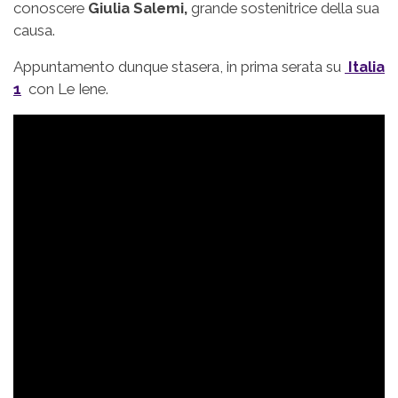
conoscere
Giulia Salemi,
grande sostenitrice della sua
causa.
Appuntamento dunque stasera, in prima serata su
Italia
1
con Le Iene.