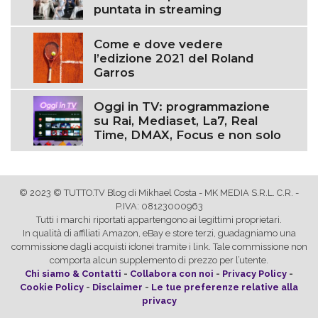
puntata in streaming
Come e dove vedere
l’edizione 2021 del Roland
Garros
Oggi in TV: programmazione
su Rai, Mediaset, La7, Real
Time, DMAX, Focus e non solo
© 2023 © TUTTO.TV Blog di Mikhael Costa - MK MEDIA S.R.L. C.R. -
P.IVA: 08123000963
Tutti i marchi riportati appartengono ai legittimi proprietari.
In qualità di affiliati Amazon, eBay e store terzi, guadagniamo una
commissione dagli acquisti idonei tramite i link. Tale commissione non
comporta alcun supplemento di prezzo per l’utente.
Chi siamo & Contatti
-
Collabora con noi
-
Privacy Policy
-
Cookie Policy
-
Disclaimer
-
Le tue preferenze relative alla
privacy