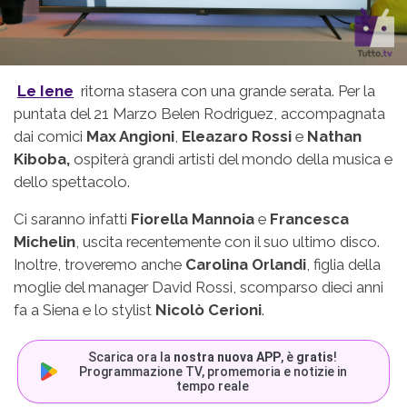
Le Iene
ritorna stasera con una grande serata. Per la
puntata del 21 Marzo Belen Rodriguez, accompagnata
dai comici
Max Angioni
,
Eleazaro Rossi
e
Nathan
Kiboba,
ospiterà grandi artisti del mondo della musica e
dello spettacolo.
Ci saranno infatti
Fiorella Mannoia
e
Francesca
Michelin
, uscita recentemente con il suo ultimo disco.
Inoltre, troveremo anche
Carolina Orlandi
, figlia della
moglie del manager David Rossi, scomparso dieci anni
fa a Siena e lo stylist
Nicolò Cerioni
.
Scarica ora la
nostra nuova APP
, è
gratis
!
Programmazione TV, promemoria e notizie in
tempo reale