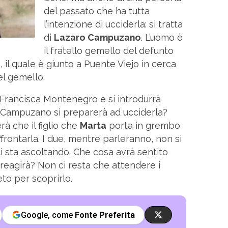
del passato che ha tutta
l’intenzione di ucciderla: si tratta
di
Lazaro Campuzano
. L’uomo è
il fratello gemello del defunto
 il quale è giunto a Puente Viejo in cerca
el gemello.
 Francisca Montenegro e si introdurrà
Il Campuzano si preparerà ad ucciderla?
rà che il figlio che
Marta
porta in grembo
ffrontarla. I due, mentre parleranno, non si
i sta ascoltando. Che cosa avrà sentito
reagirà? Non ci resta che attendere i
eto per scoprirlo.
Google, come
Fonte Preferita