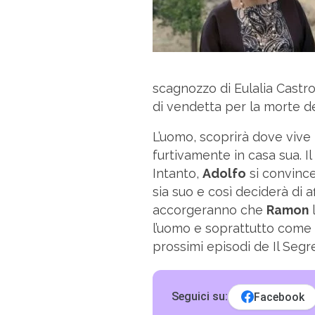
scagnozzo di Eulalia Castro,
di vendetta per la morte d
L’uomo, scoprirà dove vive
furtivamente in casa sua. 
Intanto,
Adolfo
si convince
sia suo e così deciderà di a
accorgeranno che
Ramon
l
l’uomo e soprattutto come 
prossimi episodi de Il Segr
Seguici su:
Facebook