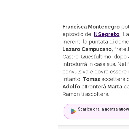
Francisca Montenegro
pot
episodio de
Il Segreto
. L
inerenti la puntata di dome
Lazaro Campuzano
, frate
Castro. Quest’ultimo, dopo 
introdurrà in casa sua. Nel
convulsiva e dovrà essere r
Intanto,
Tomas
accetterà di
Adolfo
affronterà
Marta
ce
Ramon li ascolterà.
Scarica ora la
nostra nuov