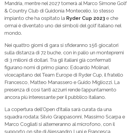
Mandria, mentre nel 2027 tornerà al Marco Simone Golf
& Country Club di Guidonia Montecelio, lo stesso
impianto che ha ospitato la
Ryder Cup 2023
e che
ormai è diventato uno dei simboli del golf italiano nel
mondo.
Nei quattro giorni di gara si sfideranno 156 giocatori
sulla distanza di 72 buche, con in palio un montepremi
di 3 milioni di dollari. Tra gli italiani già confermati
figurano nomi di primo piano: Edoardo Molinari,
vicecapitano del Team Europe di Ryder Cup, il fratello
Francesco, Matteo Manassero e Guido Migliozzi. La
presenza di così tanti azzurri rende l’appuntamento
ancora più interessante per il pubblico italiano.
La copertura dell’Open d’Italia sarà curata da una
squadra rodata: Silvio Grappasonni, Massimo Scarpa e
Marco Cogliati si alterneranno al microfono, con il
supporto on site di Alessandro Lupi e Francesca