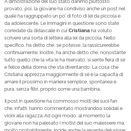
A dimostrazione del suo stato d’animo piuttosto
provato, poi, la giovane ha condiviso anche un post nel
quale ha raggruppato un po’ di foto di lei da piccola e
da adolescente. Le immagini in questione sono state
corredate da didascalie in cui
Cristiana
ha voluto
scrivere una sorta di lettera alla lei da piccola. Nello
specifico, ha detto che, se potesse, la rassicurerebbe
continuamente. Inoltre, ha anche detto che, nonostante
tutto quello che la vita le ha riservato, si sente fiera di sé
e felice della donna che sta diventando. La cosa che
Cristiana apprezza maggiormente di sé è la capacità di
amare il prossimo in maniera semplice, spontanea e
pura, senza filtri, proprio come una bambina.
Il post in questione ha commosso molti dei suoi fan
che, infatti, hanno commentato mostrandosi solidali e
vicini alla ragazza. Ad ogni modo, al momento la
giovane non ha palesato i motivi del suo malessere ma,
molto probabilmente, incide anche la recente delusione