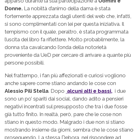
apparso durante la sua partecipazione a
Uomini e
Donne.
La nobiltà d’animo della dama è stata
fortemente apprezzata dagli utenti del web che, infatti,
si sono complimentati con lei per questa iniziativa. Il
tempismo con il quale, peraltro, è stata programmata
l’uscita del libro fa riflettere. Molto probabilmente, la
donna sta cavalcando l’onda della notorietà
proveniente da UeD per cercare di arrivare a quante più
persone possibili.
Nel frattempo, i fan più affezionati e curiosi vogliono
anche sapere come stiano andando le cose con
Alessio Pili Stella
. Dopo
alcuni alti e bassi,
i due
sono un po’ spariti dai social, dando adito a pensieri
negativi incentrati sul presupposto che tra i due fosse
già tutto finito. In realtà, però, pare che le cose non
stiano in questo modo. Malgrado i due non si stiano
mostrando insieme da giorni, sembra che le cose stiano
proseguendo. La stessa Debora, nel rispondere ad