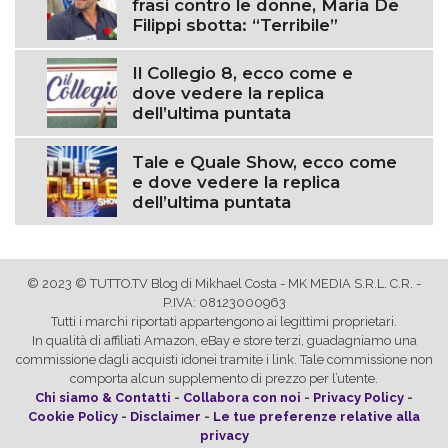
frasi contro le donne, Maria De
Filippi sbotta: “Terribile”
Il Collegio 8, ecco come e
dove vedere la replica
dell’ultima puntata
Tale e Quale Show, ecco come
e dove vedere la replica
dell’ultima puntata
© 2023 © TUTTO.TV Blog di Mikhael Costa - MK MEDIA S.R.L. C.R. -
P.IVA: 08123000963
Tutti i marchi riportati appartengono ai legittimi proprietari.
In qualità di affiliati Amazon, eBay e store terzi, guadagniamo una
commissione dagli acquisti idonei tramite i link. Tale commissione non
comporta alcun supplemento di prezzo per l’utente.
Chi siamo & Contatti
-
Collabora con noi
-
Privacy Policy
-
Cookie Policy
-
Disclaimer
-
Le tue preferenze relative alla
privacy