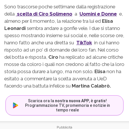
Sono trascorse poche settimane dalla registrazione
della
scelta di Ciro Solimeno
a
Uomini e Donne
e,
almeno per il momento, la relazione tra lui ed
Elisa
Leonardi
sembra andare a gonfie vele. I due si stanno
spesso mostrando insieme sui social e, nelle scorse ore,
hanno fatto anche una diretta su
TikTok
in cui hanno
risposto ad un po’ di domande dei loro fan. Nel corso
del botta e risposta,
Ciro
ha replicato ad alcune critiche
mosse da coloro i quali non credono al fatto che la loro
storia possa durare a lungo, ma non solo.
Elisa
non ha
esitato a commentare la scelta avvenuta a UeD
facendo una battuta infelice su
Martina Calabrò.
Scarica ora la
nostra nuova APP
, è
gratis
!
Programmazione TV, promemoria e notizie in
tempo reale