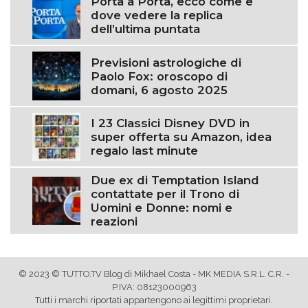
Porta a Porta, ecco come e
dove vedere la replica
dell’ultima puntata
Previsioni astrologiche di
Paolo Fox: oroscopo di
domani, 6 agosto 2025
I 23 Classici Disney DVD in
super offerta su Amazon, idea
regalo last minute
Due ex di Temptation Island
contattate per il Trono di
Uomini e Donne: nomi e
reazioni
© 2023 © TUTTO.TV Blog di Mikhael Costa - MK MEDIA S.R.L. C.R. -
P.IVA: 08123000963
Tutti i marchi riportati appartengono ai legittimi proprietari.