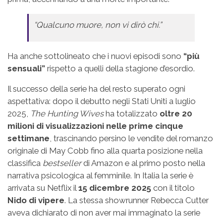
“Qualcuno muore, non vi dirò chi.”
Ha anche sottolineato che i nuovi episodi sono
“più
sensuali”
rispetto a quelli della stagione d’esordio.
Il successo della serie ha del resto superato ogni
aspettativa: dopo il debutto negli Stati Uniti a luglio
2025,
The Hunting Wives
ha totalizzato
oltre 20
milioni di visualizzazioni nelle prime cinque
settimane
, trascinando persino le vendite del romanzo
originale di May Cobb fino alla quarta posizione nella
classifica
bestseller
di Amazon e al primo posto nella
narrativa psicologica al femminile. In Italia la serie è
arrivata su Netflix il
15 dicembre 2025
con il titolo
Nido di vipere
. La stessa showrunner Rebecca Cutter
aveva dichiarato di non aver mai immaginato la serie