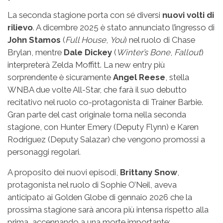
La seconda stagione porta con sé diversi
nuovi volti di
rilievo
. A dicembre 2025 è stato annunciato l’ingresso di
John Stamos
(
Full House
,
You
) nel ruolo di Chase
Brylan, mentre
Dale Dickey
(
Winter’s Bone
,
Fallout
)
interpreterà Zelda Moffitt. La new entry più
sorprendente è sicuramente
Angel Reese
, stella
WNBA due volte All-Star, che farà il suo debutto
recitativo nel ruolo co-protagonista di Trainer Barbie.
Gran parte del cast originale torna nella seconda
stagione, con Hunter Emery (Deputy Flynn) e Karen
Rodriguez (Deputy Salazar) che vengono promossi a
personaggi regolari.
A proposito dei nuovi episodi,
Brittany Snow
,
protagonista nel ruolo di Sophie O’Neil, aveva
anticipato ai Golden Globe di gennaio 2026 che la
prossima stagione sarà ancora più intensa rispetto alla
prima, accennando a una morte importante: