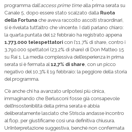
programma dall’
access prime time
alla prima serata su
Canale 5, dopo essere stato scalzato dalla
Ruota
della Fortuna
che aveva raccolto ascolti straordinari,
si è rivelata tutt’altro che vincente. I dati parlano chiaro:
la quarta puntata del 12 febbraio ha registrato appena
1.773.000 telespettatori
con l’11,7% di share, contro i
3.790.000 spettatori (23,2% di share) di Don Matteo 15
su Rai 1. La media complessiva dell’esperienza in prima
serata si è fermata al
12,7% di share
, con un picco
negativo del 10,3% il 19 febbraio: la peggiore della storia
del programma.
C’è anche chi ha avanzato un’ipotesi più cinica,
immaginando che Berlusconi fosse già consapevole
dell’insostenibilità della prima serata e abbia
deliberatamente lasciato che Striscia andasse incontro
al flop, per giustificarne così una definitiva chiusura.
Un’interpretazione suggestiva, benché non confermata