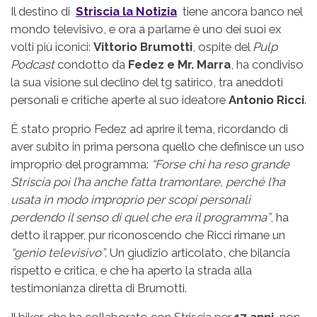
Il destino di
Striscia la Notizia
tiene ancora banco nel
mondo televisivo, e ora a parlarne è uno dei suoi ex
volti più iconici:
Vittorio Brumotti
, ospite del
Pulp
Podcast
condotto da
Fedez e Mr. Marra
, ha condiviso
la sua visione sul declino del tg satirico, tra aneddoti
personali e critiche aperte al suo ideatore
Antonio Ricci
.
È stato proprio Fedez ad aprire il tema, ricordando di
aver subito in prima persona quello che definisce un uso
improprio del programma:
“Forse chi ha reso grande
Striscia poi l’ha anche fatta tramontare, perché l’ha
usata in modo improprio per scopi personali
perdendo il senso di quel che era il programma”
, ha
detto il rapper, pur riconoscendo che Ricci rimane un
“genio televisivo”
. Un giudizio articolato, che bilancia
rispetto e critica, e che ha aperto la strada alla
testimonianza diretta di Brumotti.