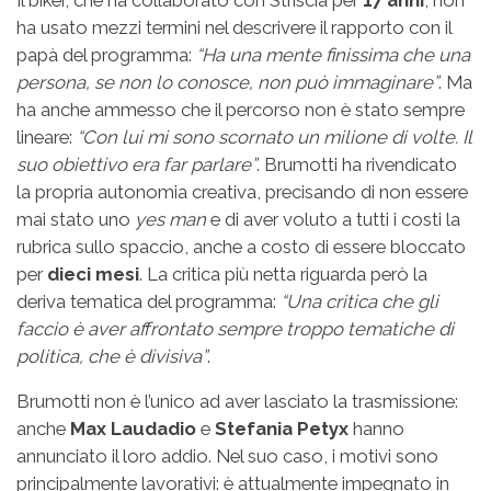
Il biker, che ha collaborato con Striscia per
17 anni
, non
ha usato mezzi termini nel descrivere il rapporto con il
papà del programma:
“Ha una mente finissima che una
persona, se non lo conosce, non può immaginare”
. Ma
ha anche ammesso che il percorso non è stato sempre
lineare:
“Con lui mi sono scornato un milione di volte. Il
suo obiettivo era far parlare”
. Brumotti ha rivendicato
la propria autonomia creativa, precisando di non essere
mai stato uno
yes man
e di aver voluto a tutti i costi la
rubrica sullo spaccio, anche a costo di essere bloccato
per
dieci mesi
. La critica più netta riguarda però la
deriva tematica del programma:
“Una critica che gli
faccio è aver affrontato sempre troppo tematiche di
politica, che è divisiva”
.
Brumotti non è l’unico ad aver lasciato la trasmissione:
anche
Max Laudadio
e
Stefania Petyx
hanno
annunciato il loro addio. Nel suo caso, i motivi sono
principalmente lavorativi: è attualmente impegnato in