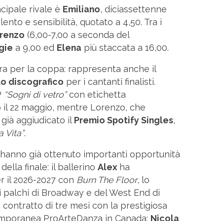
ncipale rivale è
Emiliano
, diciassettenne
ento e sensibilità, quotato a 4,50. Tra i
renzo
(6,00-7,00 a seconda del
gie
a 9,00 ed
Elena
più staccata a 16,00.
ra per la coppa: rappresenta anche il
o discografico
per i cantanti finalisti.
P
“Sogni di vetro”
con etichetta
 il 22 maggio, mentre Lorenzo, che
 già aggiudicato il
Premio Spotify Singles
,
a Vita”
.
, hanno già ottenuto importanti opportunità
ella finale: il ballerino
Alex
ha
r il 2026-2027 con
Burn The Floor
, lo
i palchi di Broadway e del West End di
 contratto di tre mesi con la prestigiosa
mporanea ProArteDanza in Canada;
Nicola