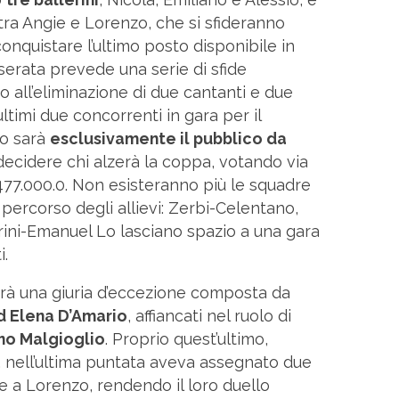
tra Angie e Lorenzo, che si sfideranno
 conquistare l’ultimo posto disponibile in
 serata prevede una serie di sfide
 all’eliminazione di due cantanti e due
i ultimi due concorrenti in gara per il
to sarà
esclusivamente il pubblico da
 decidere chi alzerà la coppa, votando via
477.000.0. Non esisteranno più le squadre
 percorso degli allievi: Zerbi-Celentano,
rini-Emanuel Lo lasciano spazio a una gara
i.
sarà una giuria d’eccezione composta da
d Elena D’Amario
, affiancati nel ruolo di
ano Malgioglio
. Proprio quest’ultimo,
ci, nell’ultima puntata aveva assegnato due
he a Lorenzo, rendendo il loro duello