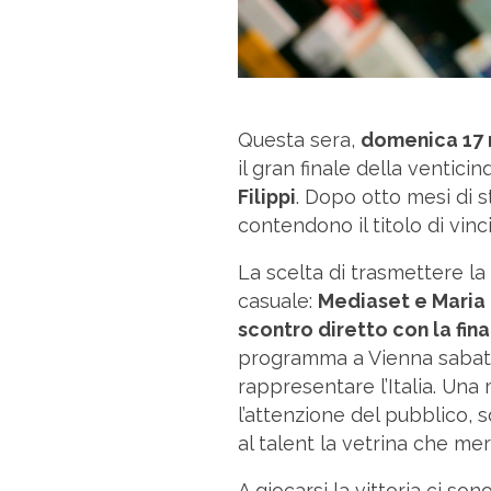
Questa sera,
domenica 17 
il gran finale della ventici
Filippi
. Dopo otto mesi di stu
contendono il titolo di vin
La scelta di trasmettere la
casuale:
Mediaset e Maria D
scontro diretto con la fin
programma a Vienna sabato
rappresentare l’Italia. Un
l’attenzione del pubblico, 
al talent la vetrina che mer
A giocarsi la vittoria ci son