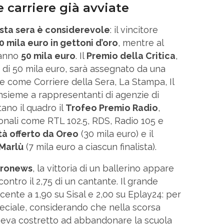
e carriere già avviate
sta sera è considerevole
: il vincitore
0 mila euro in gettoni d’oro
, mentre al
ranno
50 mila euro
. Il
Premio della Critica
,
e di 50 mila euro, sarà assegnato da una
tate come Corriere della Sera, La Stampa, Il
insieme a rappresentanti di agenzie di
ano il quadro il
Trofeo Premio Radio
,
nali come RTL 102.5, RDS, Radio 105 e
tà offerto da Oreo
(30 mila euro) e il
Marlù
(7 mila euro a ciascun finalista).
pronews
, la vittoria di un ballerino appare
contro il 2,75 di un cantante. Il grande
ncente a 1,90 su Sisal e 2,00 su Eplay24: per
peciale, considerando che nella scorsa
aveva costretto ad abbandonare la scuola