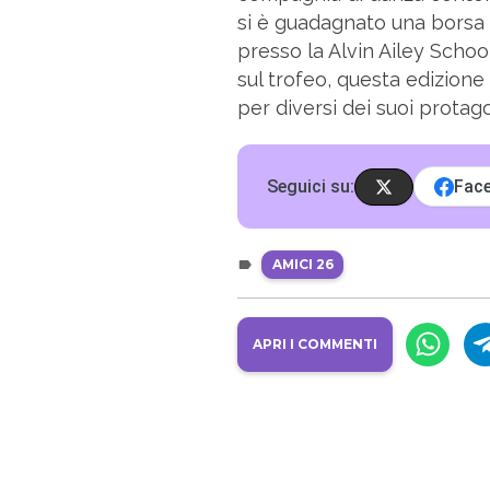
si è guadagnato una borsa d
presso la Alvin Ailey Schoo
sul trofeo, questa edizione 
per diversi dei suoi protago
Seguici su:
Fac
AMICI 26
APRI I COMMENTI