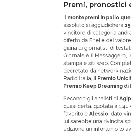
Premi, pronostici 
Il
montepremi in palio que
assoluto si aggiudicherà
15
vincitore di categoria and
offerto da Enel e del valor
giuria di giornalisti di tes
Giornale e Il Messaggero, 
stampa e siti web. Complet
decretato da network nazio
Radio Italia, il
Premio Unici
Premio Keep Dreaming di 
Secondo gli analisti di
Agi
quasi certa, quotata a 1,40 
favorito è
Alessio
, dato vi
lui sarebbe una rivincita s
edizione un infortunio lo 