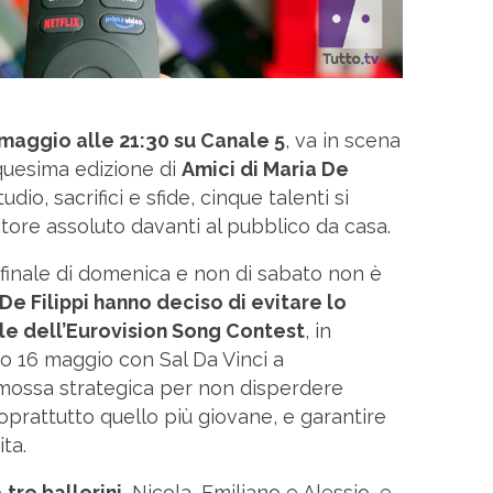
maggio alle 21:30 su Canale 5
, va in scena
nquesima edizione di
Amici di Maria De
dio, sacrifici e sfide, cinque talenti si
citore assoluto davanti al pubblico da casa.
 finale di domenica e non di sabato non è
e Filippi hanno deciso di evitare lo
ale dell’Eurovision Song Contest
, in
 16 maggio con Sal Da Vinci a
a mossa strategica per non disperdere
soprattutto quello più giovane, e garantire
ita.
o
tre ballerini
, Nicola, Emiliano e Alessio, e