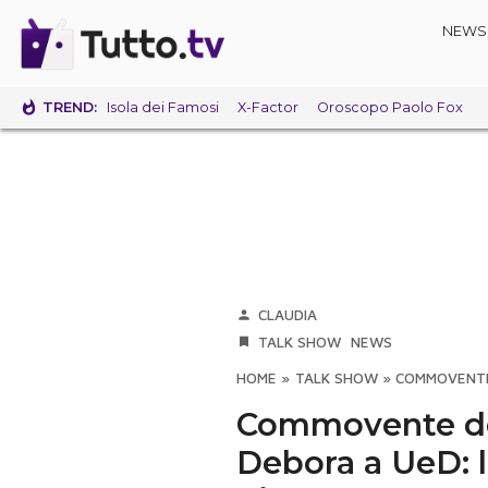
NEWS
TREND:
Isola dei Famosi
X-Factor
Oroscopo Paolo Fox
CLAUDIA
TALK SHOW
NEWS
HOME
»
TALK SHOW
»
COMMOVENTE 
Commovente ded
Debora a UeD: l