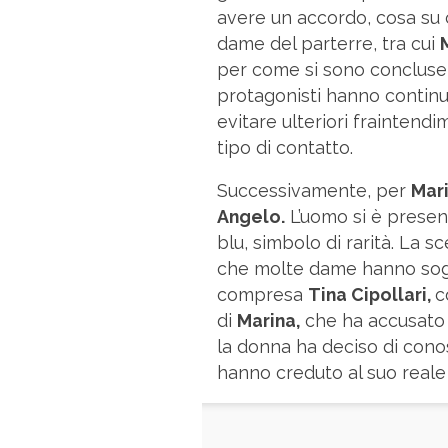
avere un accordo, cosa su 
dame del parterre, tra cui
per come si sono concluse l
protagonisti hanno continu
evitare ulteriori fraintend
tipo di contatto.
Successivamente, per
Mar
Angelo.
L’uomo si è prese
blu, simbolo di rarità. La sc
che molte dame hanno soggh
compresa
Tina Cipollari,
c
di
Marina,
che ha accusato l
la donna ha deciso di conos
hanno creduto al suo reale