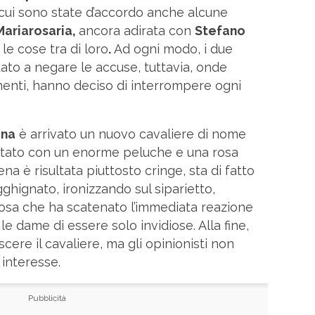
cui sono state d’accordo anche alcune
Mariarosaria,
ancora adirata con
Stefano
e cose tra di loro
.
Ad ogni modo, i due
ato a negare le accuse, tuttavia, onde
imenti, hanno deciso di interrompere ogni
ina
è arrivato un nuovo cavaliere di nome
ntato con un enorme peluche e una rosa
ena è risultata piuttosto cringe, sta di fatto
ignato, ironizzando sul siparietto,
osa che ha scatenato l’immediata reazione
e dame di essere solo invidiose. Alla fine,
cere il cavaliere, ma gli opinionisti non
 interesse.