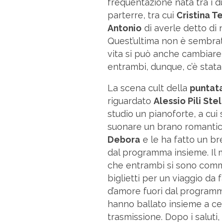
frequentazione nata tra i d
parterre, tra cui
Cristina T
Antonio
di averle detto di
Quest’ultima non è sembrata
vita si può anche cambiare 
entrambi, dunque, c’è stata
La scena cult della
puntata
riguardato
Alessio Pili Stel
studio un pianoforte, a cui s
suonare un brano romanti
Debora
e le ha fatto un bre
dal programma insieme. Il 
che entrambi si sono commo
biglietti per un viaggio da 
d’amore fuori dal programm
hanno ballato insieme a cen
trasmissione. Dopo i saluti,