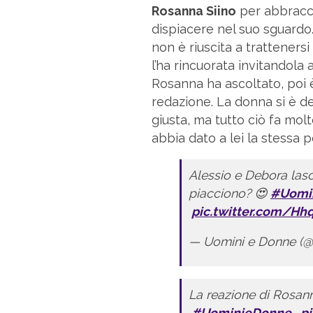
Rosanna Siino
per abbracci
dispiacere nel suo sguardo.
non è riuscita a tratteners
l’ha rincuorata invitandola
Rosanna ha ascoltato, poi è
redazione. La donna si è de
giusta, ma tutto ciò fa mol
abbia dato a lei la stessa p
Alessio e Debora lasc
piacciono? 😍
#Uomi
pic.twitter.com/H
— Uomini e Donne (
La reazione di Rosann
#UominieDonne
p