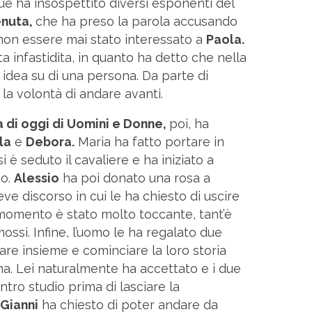
ue ha insospettito diversi esponenti del
enuta,
che ha preso la parola accusando
 non essere mai stato interessato a
Paola.
 infastidita, in quanto ha detto che nella
idea su di una persona. Da parte di
 la volontà di andare avanti.
 di oggi di Uomini e Donne,
poi, ha
la
e
Debora.
Maria ha fatto portare in
i è seduto il cavaliere e ha iniziato a
co.
Alessio
ha poi donato una rosa a
ve discorso in cui le ha chiesto di uscire
momento è stato molto toccante, tant’è
ssi. Infine, l’uomo le ha regalato due
fare insieme e cominciare la loro storia
a. Lei naturalmente ha accettato e i due
tro studio prima di lasciare la
Gianni
ha chiesto di poter andare da