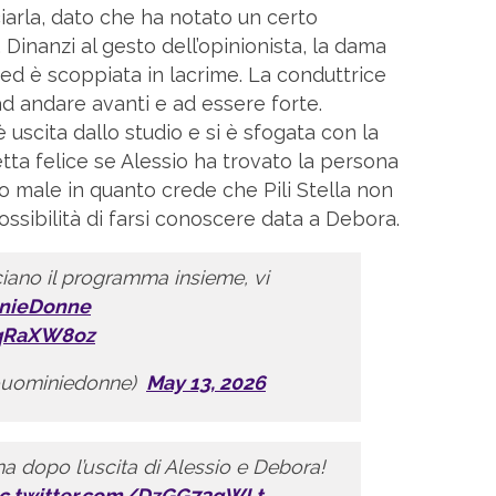
arla, dato che ha notato un certo
 Dinanzi al gesto dell’opinionista, la dama
i ed è scoppiata in lacrime. La conduttrice
 ad andare avanti e ad essere forte.
 uscita dallo studio e si è sfogata con la
tta felice se Alessio ha trovato la persona
to male in quanto crede che Pili Stella non
ossibilità di farsi conoscere data a Debora.
iano il programma insieme, vi
nieDonne
hqRaXW8oz
@uominiedonne)
May 13, 2026
a dopo l’uscita di Alessio e Debora!
ic.twitter.com/DzGG73qWLt