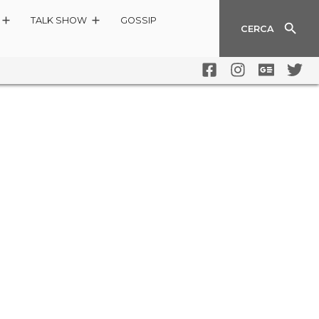
TALK SHOW
GOSSIP
CERCA
+