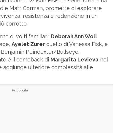
dell’iconico Wilson Fisk. La serie, creata da
rd e Matt Corman, promette di esplorare
vivenza, resistenza e redenzione in un
ù corrotto.
rno di volti familiari:
Deborah Ann Woll
Page,
Ayelet Zurer
quello di Vanessa Fisk, e
Benjamin Poindexter/Bullseye.
nte è il comeback di
Margarita Levieva
nel
e aggiunge ulteriore complessità alle