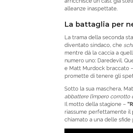
arricchisce un cast già ste
alleanze inaspettate.
La battaglia per n
La trama della seconda sta
diventato sindaco, che
sch
mentre dà la caccia a quel
numero uno: Daredevil. Ques
e Matt Murdock braccato –
promette di tenere gli spett
Sotto la sua maschera, Ma
abbattere l’impero corrotto 
Il motto della stagione –
“R
riassume perfettamente il 
chiamato a una delle sfide pi