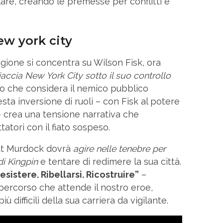
llare, creando le premesse per conflitti e
ew york city
gione si concentra su Wilson Fisk, ora
iaccia New York City sotto il suo controllo
lo che considera il nemico pubblico
ta inversione di ruoli – con Fisk al potere
 crea una tensione narrativa che
atori con il fiato sospeso.
tt Murdock dovrà
agire nelle tenebre per
di Kingpin
e tentare di redimere la sua città.
esistere. Ribellarsi. Ricostruire”
–
percorso che attende il nostro eroe,
ù difficili della sua carriera da vigilante.