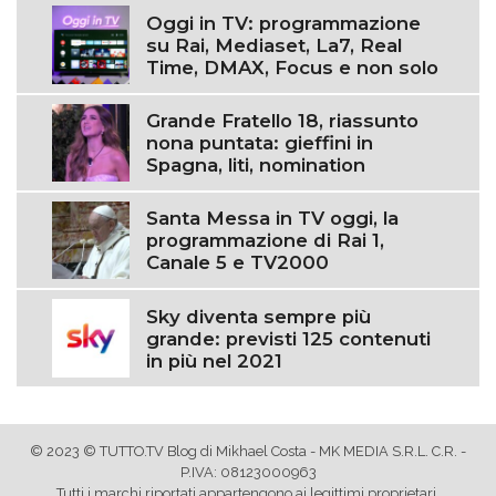
Oggi in TV: programmazione
su Rai, Mediaset, La7, Real
Time, DMAX, Focus e non solo
Grande Fratello 18, riassunto
nona puntata: gieffini in
Spagna, liti, nomination
Santa Messa in TV oggi, la
programmazione di Rai 1,
Canale 5 e TV2000
Sky diventa sempre più
grande: previsti 125 contenuti
in più nel 2021
© 2023 © TUTTO.TV Blog di Mikhael Costa - MK MEDIA S.R.L. C.R. -
P.IVA: 08123000963
Tutti i marchi riportati appartengono ai legittimi proprietari.