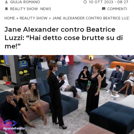
GIULIA ROMANO
10 OTT 2023 - 08:27
REALITY SHOW
NEWS
COMMENTI
HOME
»
REALITY SHOW
»
JANE ALEXANDER CONTRO BEATRICE LUZZI: 
Jane Alexander contro Beatrice
Luzzi: “Hai detto cose brutte su di
me!”