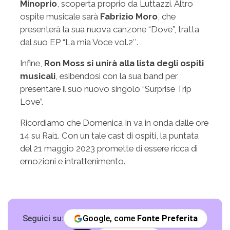
Minoprio
, scoperta proprio da Luttazzi. Altro
ospite musicale sarà
Fabrizio Moro
, che
presenterà la sua nuova canzone “Dove”, tratta
dal suo EP “La mia Voce vol.2″​​.
Infine,
Ron Moss si unirà alla lista degli ospiti
musicali
, esibendosi con la sua band per
presentare il suo nuovo singolo “Surprise Trip
Love”​.
Ricordiamo che Domenica In va in onda dalle ore
14 su Rai1. Con un tale cast di ospiti, la puntata
del 21 maggio 2023 promette di essere ricca di
emozioni e intrattenimento.
Seguici su:
Google, come
Fonte Preferita