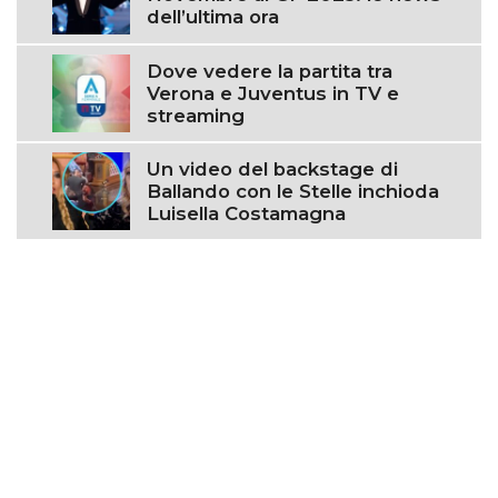
dell’ultima ora
Dove vedere la partita tra
Verona e Juventus in TV e
streaming
Un video del backstage di
Ballando con le Stelle inchioda
Luisella Costamagna
Condividi:
© 2023 © TUTTO.TV Blog di Mikhael Costa - MK MEDIA S.R.L. C.R. -
P.IVA: 08123000963
Tutti i marchi riportati appartengono ai legittimi proprietari.
In qualità di affiliati Amazon, eBay e store terzi, guadagniamo una
commissione dagli acquisti idonei tramite i link. Tale commissione non
comporta alcun supplemento di prezzo per l’utente.
Chi siamo & Contatti
-
Collabora con noi
-
Privacy Policy
-
Cookie Policy
-
Disclaimer
-
Le tue preferenze relative alla
privacy