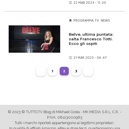
22 MAR
2023 - 11:20
PROGRAMMA TV
NEWS
Belve, ultima puntata:
salta Francesco Totti.
Ecco gli ospiti
21 MAR
2023 - 06:47
1
2
3
© 2023 © TUTTO.TV Blog di Mikhael Costa - MK MEDIA S.R.L. C.R. -
P.IVA: 08123000963
Tutti i marchi riportati appartengono ai legittimi proprietari.
In qualità di affiliati Amazon, eBay e store terzi, guadagniamo una