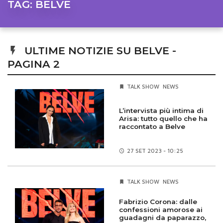
TAG:
BELVE
ULTIME NOTIZIE SU BELVE -
PAGINA 2
TALK SHOW
NEWS
L’intervista più intima di
Arisa: tutto quello che ha
raccontato a Belve
27 SET
2023 - 10:25
TALK SHOW
NEWS
Fabrizio Corona: dalle
confessioni amorose ai
guadagni da paparazzo,