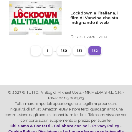
Lockdown all’italiana, il
film di Vanzina che sta
indignando il web
17 SET
2020 - 21:14
...
1
150
151
152
© 2023 © TUTTO.TV Blog di Mikhael Costa - MK MEDIA S.R.L. C.R. -
P.IVA: 08123000963
Tutti i marchi riportati appartengono ai legittimi proprietari.
In qualità di affiliati Amazon, eBay e store terzi, guadagniamo una
commissione dagli acquisti idonei tramite i link. Tale commissione non
comporta alcun supplemento di prezzo per l’utente.
Chi siamo & Contatti
-
Collabora con noi
-
Privacy Policy
-
Cookie Policy
-
Disclaimer
-
Le tue preferenze relative alla