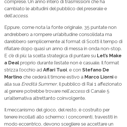
comprese. Un anno intero di trasmissioni che ha
cambiato le abitudini del pubblico del preserale e
dell’
access
.
Eppure, come nota la fonte originale, 35 puntate non
andrebbero a rompere un’abitudine consolidata ma
darebbero semplicemente al format di Scotti il tempo di
rifiatare dopo quasi un anno di messa in onda non-stop.
E c’è di più: la scelta strategica di puntare su
Let’s Make
a Deal
proprio durante l’estate non è casuale. Il format
strizza l’occhio ad
Affari Tuoi
, e con
Stefano De
Martino
che cederà il timone estivo a
Marco Liorni
e
alla sua
Eredità Summer
, il pubblico di Rai 1 affezionato
al genere potrebbe trovare nell’
access
di Canale 5
un’alternativa altrettanto coinvolgente.
Il meccanismo del gioco, del resto, è costruito per
tenere incollati allo schermo: i concorrenti, travestiti in
modo eccentrico, devono scegliere se accettare un