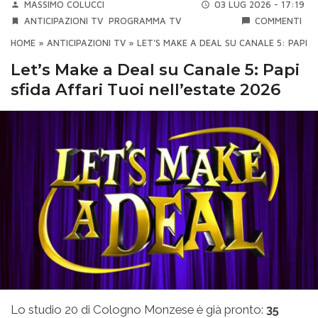
MASSIMO COLUCCI
03 LUG 2026 - 17:19
ANTICIPAZIONI TV
PROGRAMMA TV
COMMENTI
HOME
»
ANTICIPAZIONI TV
»
LET’S MAKE A DEAL SU CANALE 5: PAPI S
Let’s Make a Deal su Canale 5: Papi
sfida Affari Tuoi nell’estate 2026
Lo studio 20 di Cologno Monzese è già pronto:
35