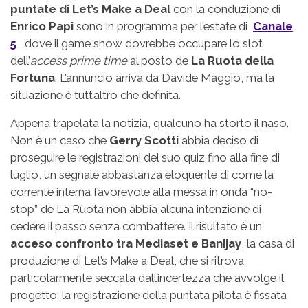
puntate di Let’s Make a Deal
con la conduzione di
Enrico Papi
sono in programma per l’estate di
Canale
5
, dove il game show dovrebbe occupare lo slot
dell’
access prime time
al posto de
La Ruota della
Fortuna
. L’annuncio arriva da Davide Maggio, ma la
situazione è tutt’altro che definita.
Appena trapelata la notizia, qualcuno ha storto il naso.
Non è un caso che
Gerry Scotti
abbia deciso di
proseguire le registrazioni del suo quiz fino alla fine di
luglio, un segnale abbastanza eloquente di come la
corrente interna favorevole alla messa in onda “no-
stop” de La Ruota non abbia alcuna intenzione di
cedere il passo senza combattere. Il risultato è un
acceso confronto tra Mediaset e Banijay
, la casa di
produzione di Let’s Make a Deal, che si ritrova
particolarmente seccata dall’incertezza che avvolge il
progetto: la registrazione della puntata pilota è fissata