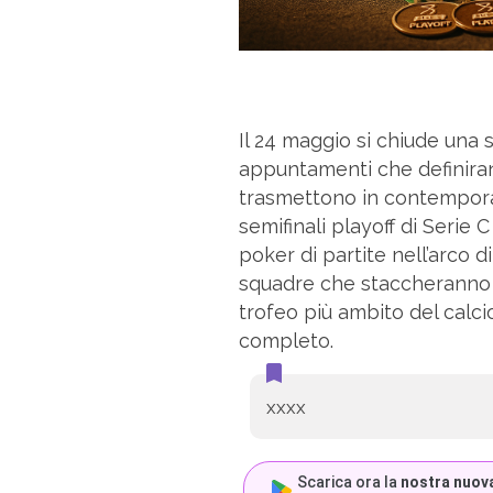
Il 24 maggio si chiude una s
appuntamenti che definirann
trasmettono in contempor
semifinali playoff di Serie C
poker di partite nell’arco d
squadre che staccheranno il
trofeo più ambito del calc
completo.
xxxx
Scarica ora la
nostra nuov