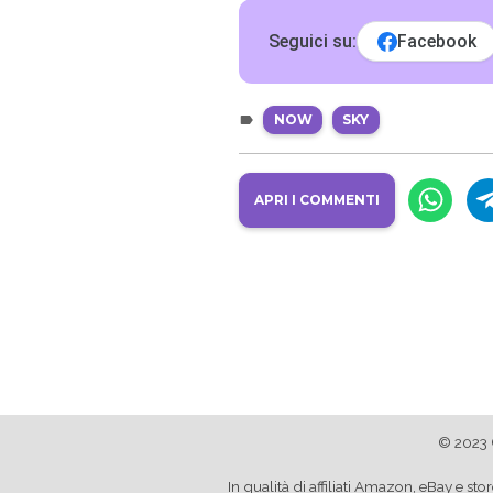
Seguici su:
Facebook
NOW
SKY
APRI I COMMENTI
© 2023 
In qualità di affiliati Amazon, eBay e 