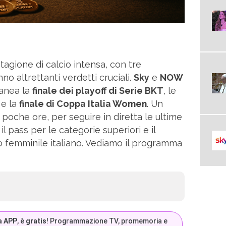
tagione di calcio intensa, con tre
o altrettanti verdetti cruciali.
Sky
e
NOW
anea la
finale dei playoff di Serie BKT
, le
 e la
finale di Coppa Italia Women
. Un
i poche ore, per seguire in diretta le ultime
 pass per le categorie superiori e il
io femminile italiano. Vediamo il programma
a APP
, è
gratis
! Programmazione TV, promemoria e