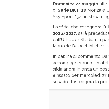
Domenica 24 maggio
alle 
di
Serie BKT
tra Monza e C
Sky Sport 254, in streamin
La sfida, che assegnerà l
‘u
2026/2027
, sarà precedut
dall’U-Power Stadium a part
Manuele Baiocchini che se
In cabina di commento Dan
accompagneranno il match,
sfida andrà in onda un post-
è fissato per mercoledì 27
squadre festeggerà la pro