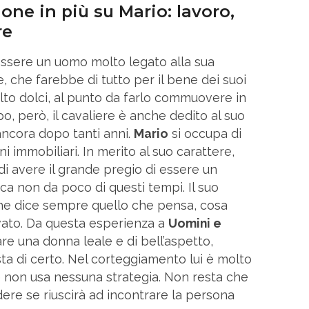
ne in più su Mario: lavoro,
re
essere un uomo molto legato alla sua
, che farebbe di tutto per il bene dei suoi
lto dolci, al punto da farlo commuovere in
o, però, il cavaliere è anche dedito al suo
ancora dopo tanti anni.
Mario
si occupa di
 immobiliari. In merito al suo carattere,
i avere il grande pregio di essere un
ica non da poco di questi tempi. Il suo
che dice sempre quello che pensa, cosa
vato. Da questa esperienza a
Uomini e
are una donna leale e di bell’aspetto,
ta di certo. Nel corteggiamento lui è molto
e non usa nessuna strategia. Non resta che
ere se riuscirà ad incontrare la persona