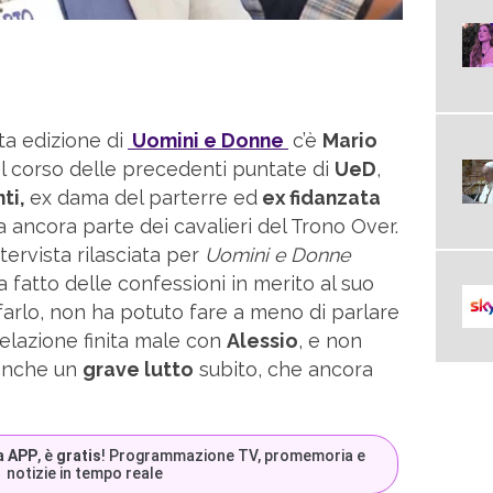
sta edizione di
Uomini e Donne
c’è
Mario
 corso delle precedenti puntate di
UeD
,
ti,
ex dama del parterre ed
ex fidanzata
fa ancora parte dei cavalieri del Trono Over.
tervista rilasciata per
Uomini e Donne
ha fatto delle confessioni in merito al suo
farlo, non ha potuto fare a meno di parlare
 relazione finita male con
Alessio
, e non
 anche un
grave lutto
subito, che ancora
a APP
, è
gratis
! Programmazione TV, promemoria e
notizie in tempo reale