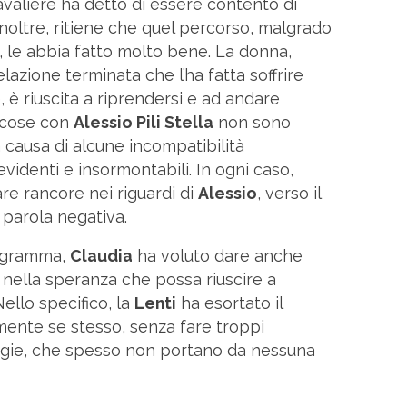
cavaliere ha detto di essere contento di
noltre, ritiene che quel percorso, malgrado
 le abbia fatto molto bene. La donna,
elazione terminata che l’ha fatta soffrire
, è riuscita a riprendersi e ad andare
e cose con
Alessio Pili Stella
non sono
causa di alcune incompatibilità
 evidenti e insormontabili. In ogni caso,
e rancore nei riguardi di
Alessio
, verso il
parola negativa.
rogramma,
Claudia
ha voluto dare anche
 nella speranza che possa riuscire a
ello specifico, la
Lenti
ha esortato il
ente se stesso, senza fare troppi
gie, che spesso non portano da nessuna