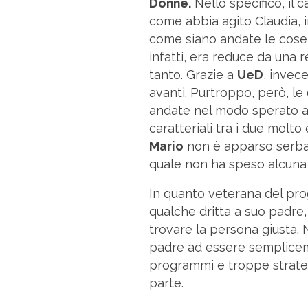
Donne.
Nello specifico, il 
come abbia agito Claudia, i
come siano andate le cose,
infatti, era reduce da una r
tanto. Grazie a
UeD
, invece
avanti. Purtroppo, però, l
andate nel modo sperato a 
caratteriali tra i due molto
Mario
non è apparso serbar
quale non ha speso alcuna 
In quanto veterana del p
qualche dritta a suo padre,
trovare la persona giusta. N
padre ad essere semplicem
programmi e troppe strate
parte.