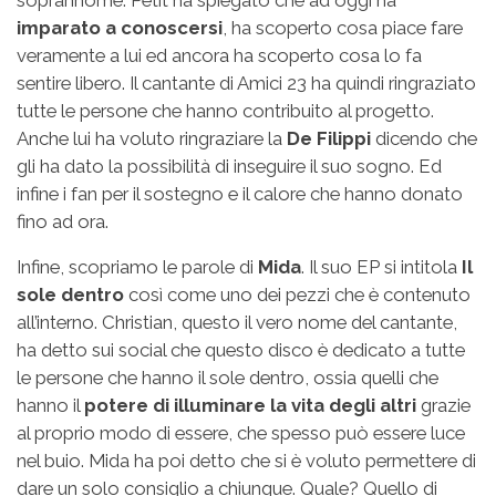
soprannome. Petit ha spiegato che ad oggi ha
imparato a conoscersi
, ha scoperto cosa piace fare
veramente a lui ed ancora ha scoperto cosa lo fa
sentire libero. Il cantante di Amici 23 ha quindi ringraziato
tutte le persone che hanno contribuito al progetto.
Anche lui ha voluto ringraziare la
De Filippi
dicendo che
gli ha dato la possibilità di inseguire il suo sogno. Ed
infine i fan per il sostegno e il calore che hanno donato
fino ad ora.
Infine, scopriamo le parole di
Mida
. Il suo EP si intitola
Il
sole dentro
così come uno dei pezzi che è contenuto
all’interno. Christian, questo il vero nome del cantante,
ha detto sui social che questo disco è dedicato a tutte
le persone che hanno il sole dentro, ossia quelli che
hanno il
potere di illuminare la vita degli altri
grazie
al proprio modo di essere, che spesso può essere luce
nel buio. Mida ha poi detto che si è voluto permettere di
dare un solo consiglio a chiunque. Quale? Quello di