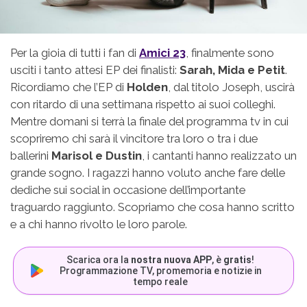
Per la gioia di tutti i fan di
Amici 23
, finalmente sono
usciti i tanto attesi EP dei finalisti:
Sarah, Mida e Petit
.
Ricordiamo che l’EP di
Holden
, dal titolo Joseph, uscirà
con ritardo di una settimana rispetto ai suoi colleghi.
Mentre domani si terrà la finale del programma tv in cui
scopriremo chi sarà il vincitore tra loro o tra i due
ballerini
Marisol e Dustin
, i cantanti hanno realizzato un
grande sogno. I ragazzi hanno voluto anche fare delle
dediche sui social in occasione dell’importante
traguardo raggiunto. Scopriamo che cosa hanno scritto
e a chi hanno rivolto le loro parole.
Scarica ora la
nostra nuova APP
, è
gratis
!
Programmazione TV, promemoria e notizie in
tempo reale