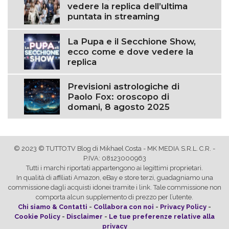
vedere la replica dell’ultima
puntata in streaming
La Pupa e il Secchione Show,
ecco come e dove vedere la
replica
Previsioni astrologiche di
Paolo Fox: oroscopo di
domani, 8 agosto 2025
© 2023 © TUTTO.TV Blog di Mikhael Costa - MK MEDIA S.R.L. C.R. -
P.IVA: 08123000963
Tutti i marchi riportati appartengono ai legittimi proprietari.
In qualità di affiliati Amazon, eBay e store terzi, guadagniamo una
commissione dagli acquisti idonei tramite i link. Tale commissione non
comporta alcun supplemento di prezzo per l’utente.
Chi siamo & Contatti
-
Collabora con noi
-
Privacy Policy
-
Cookie Policy
-
Disclaimer
-
Le tue preferenze relative alla
privacy