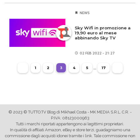
NEWS
Sky Wifi in promozione a
19,90 euro al mese
abbinando Sky TV
02 FEB
2022 - 21:27
...
1
2
3
4
5
17
© 2023 © TUTTO.TV Blog di Mikhael Costa - MK MEDIA S.R.L. C.R. -
P.IVA: 08123000963
Tutti i marchi riportati appartengono ai legittimi proprietari.
In qualità di affiliati Amazon, eBay e store terzi, guadagniamo una
commissione dagli acquisti idonei tramite i link. Tale commissione non