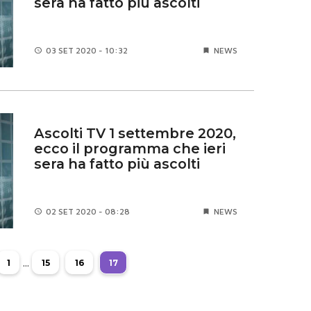
sera ha fatto più ascolti
03 SET
2020 - 10:32
NEWS
Ascolti TV 1 settembre 2020,
ecco il programma che ieri
sera ha fatto più ascolti
02 SET
2020 - 08:28
NEWS
...
1
15
16
17