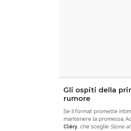
Gli ospiti della p
rumore
Se il format promette intim
mantenere la promessa. Ad a
Cléry
, che sceglie
Storie al