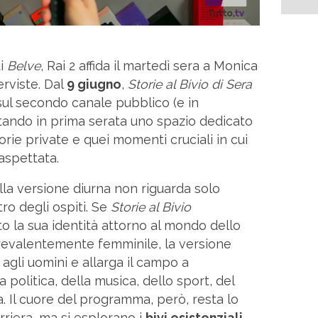
di
Belve
, Rai 2 affida il martedì sera a Monica
erviste. Dal
9 giugno
,
Storie al Bivio di Sera
ul secondo canale pubblico (e in
rtando in prima serata uno spazio dedicato
rie private e quei momenti cruciali in cui
aspettata.
alla versione diurna non riguarda solo
tro degli ospiti. Se
Storie al Bivio
o la sua identità attorno al mondo dello
revalentemente femminile, la versione
agli uomini e allarga il campo a
politica, della musica, dello sport, del
. Il cuore del programma, però, resta lo
rriera, ma si esplorano i
bivi esistenziali
,