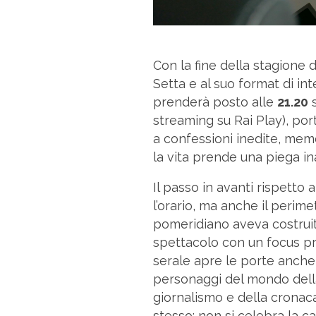
Con la fine della stagione 
Setta e al suo format di int
prenderà posto alle
21.20
s
streaming su Rai Play), po
a confessioni inedite, memo
la vita prende una piega in
Il passo in avanti rispetto 
l’orario, ma anche il perime
pomeridiano aveva costruit
spettacolo con un focus p
serale apre le porte anche 
personaggi del mondo della 
giornalismo e della cronaca
stesso: non si celebra la ca