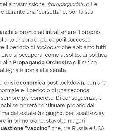
 della trasmissione:
#propagandalive
. Le
e durante una “corsetta” e, poi, la sua
nchi è pronto ad intrattenere il proprio
liarlo ancora di più dopo il successo
e il periodo di
lockdown
che abbiamo tutti
Live si occuperà, come al solito, di politica
e alla
Propaganda Orchestra
e il mitico
llegria e ironia alla serata.
la
crisi economica
post lockdown, con una
 normale e il pericolo di una seconda
 sempre più concreto. Di conseguenza, il
nchi sembrerà continuare proprio dal
ima dell’estate (12 giugno, per l’esattezza),
e in primo piano, stavolta magari
uestione “vaccino”
che, tra Russia e USA