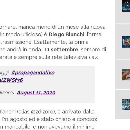
tornare, manca meno di un mese alla nuova
in modo ufficioso) è
Diego Bianchi
, l’ormai
trasmissione. Esattamente, la prima
e andrà in onda l’
11 settembre
, sempre di
erata e sempre sulla rete televisiva
La7
.
oggi
#propagandalive
WalZWSf36
izoro)
August 11, 2020
ianchi (alias @zdizoro), è arrivato dalla
 l’11 agosto ed è stato chiaro e conciso:
 Immancabile, e non avevamo il minimo