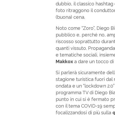
dubbio, il classico hashtag
foto ritraggono il conduttor
(buona) cena.
Noto come “Zoro”, Diego Bia
pubblico e, perché no, amp
riscosso soprattutto durant
quanti vissuto. Propaganda 
e tematiche sociali, insiem
Makkox
a dare un tocco di a
Si parlerà sicuramente del
stagione turistica fuori dal
ondata e un “lockdown 2.0”
programma TV di Diego Bia
punto in cui si è fermato pr
con il tema COVID-19 sempr
focalizzandosi di più sulla
q