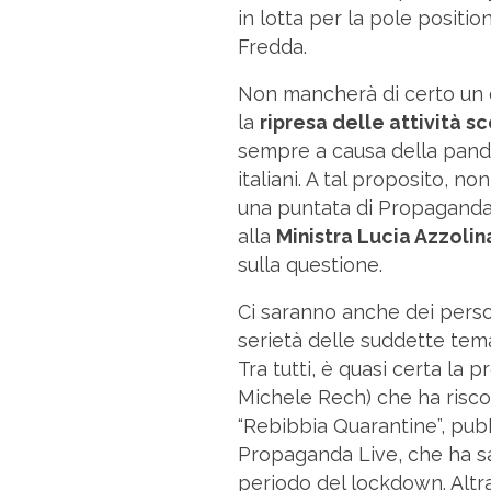
in lotta per la pole positi
Fredda.
Non mancherà di certo un o
la
ripresa delle attività s
sempre a causa della pandemi
italiani. A tal proposito, n
una puntata di Propaganda L
alla
Ministra Lucia Azzolin
sulla questione.
Ci saranno anche dei pers
serietà delle suddette tema
Tra tutti, è quasi certa la 
Michele Rech) che ha risco
“Rebibbia Quarantine”, pub
Propaganda Live, che ha sapu
periodo del lockdown. Altr