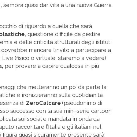
on, sembra quasi dar vita a una nuova Guerra
cchio di riguardo a quella che sarà
colastiche
, questione difficile da gestire
a e delle criticità strutturali degli istituti
on dovrebbe mancare l’invito a partecipare a
ive (fisico o virtuale, staremo a vedere)
a,
per provare a capire qualcosa in più
onaggi che metteranno un po’ da parte la
tiche e ironizzeranno sulla quotidianità.
presenza di
ZeroCalcare
(pseudonimo di
sso successo con la sua mini-serie cartoon
blicata sui social e mandata in onda da
to raccontare l’Italia e gli italiani nel
a figura quasi sicuramente presente sarà