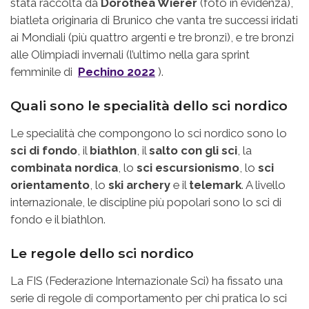
stata raccolta da
Dorothea Wierer
(foto in evidenza),
biatleta originaria di Brunico che vanta tre successi iridati
ai Mondiali (più quattro argenti e tre bronzi), e tre bronzi
alle Olimpiadi invernali (l’ultimo nella gara sprint
femminile di
Pechino 2022
).
Quali sono le specialità dello sci nordico
Le specialità che compongono lo sci nordico sono lo
sci di fondo
, il
biathlon
, il
salto con gli sci
, la
combinata nordica
, lo
sci escursionismo
, lo
sci
orientamento
, lo
ski archery
e il
telemark
. A livello
internazionale, le discipline più popolari sono lo sci di
fondo e il biathlon.
Le regole dello sci nordico
La FIS (Federazione Internazionale Sci) ha fissato una
serie di regole di comportamento per chi pratica lo sci