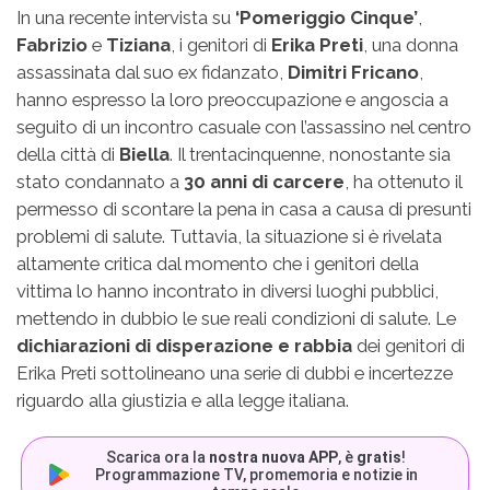
In una recente intervista su
‘Pomeriggio Cinque’
,
Fabrizio
e
Tiziana
, i genitori di
Erika Preti
, una donna
assassinata dal suo ex fidanzato,
Dimitri Fricano
,
hanno espresso la loro preoccupazione e angoscia a
seguito di un incontro casuale con l’assassino nel centro
della città di
Biella
. Il trentacinquenne, nonostante sia
stato condannato a
30 anni di carcere
, ha ottenuto il
permesso di scontare la pena in casa a causa di presunti
problemi di salute. Tuttavia, la situazione si è rivelata
altamente critica dal momento che i genitori della
vittima lo hanno incontrato in diversi luoghi pubblici,
mettendo in dubbio le sue reali condizioni di salute. Le
dichiarazioni di disperazione e rabbia
dei genitori di
Erika Preti sottolineano una serie di dubbi e incertezze
riguardo alla giustizia e alla legge italiana.
Scarica ora la
nostra nuova APP
, è
gratis
!
Programmazione TV, promemoria e notizie in